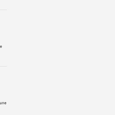
de
 une