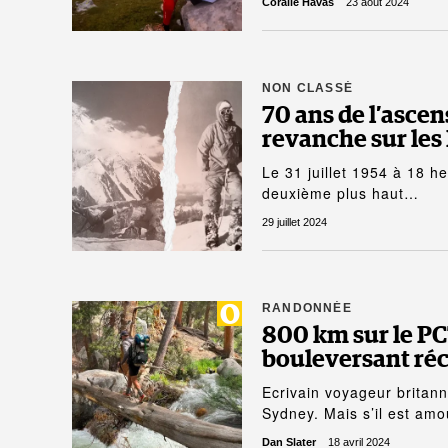
Coralie Havas
23 août 2024
NON CLASSÉ
70 ans de l’ascen
revanche sur les 
Le 31 juillet 1954 à 18 he
deuxième plus haut…
29 juillet 2024
RANDONNÉE
800 km sur le PCT
bouleversant réc
Ecrivain voyageur britann
Sydney. Mais s’il est am
Dan Slater
18 avril 2024