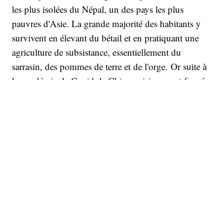
les plus isolées du Népal, un des pays les plus
pauvres d'Asie. La grande majorité des habitants y
survivent en élevant du bétail et en pratiquant une
agriculture de subsistance, essentiellement du
sarrasin, des pommes de terre et de l'orge. Or suite à
la pandémie de Covid, la Chine voisine ayant fermé
ses frontières, la demande de chèvres népalaises a
explosé au Népal, déclenchant une sorte de ruée vers
le pashmina, nouvelle mine d'or. L’automne dernier,
une chèvre mâle en bonne santé pouvait atteindre
30 000 roupies (environ 245 euros), contre 20 000
roupies (160 euros) l'année précédente. Dans un
pays où le revenu moyen par habitant tourne autour
de 1 000 euros par an, le troupeau familial de près
de 70 chèvres de Gurung représentait pour lui une