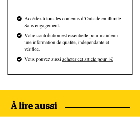
parlant d’un bleu « incroyablement bleu », d’un
bleu "électrique", voire d’un bleu "Hockney". Mais
aucune de ces nuances n’est suffisante pour décrire
Accédez à tous les contenus d’Outside en illimité.
Sans engagement.
l’immensité qui s’étale sous nos yeux.
Votre contribution est essentielle pour maintenir
une information de qualité, indépendante et
vérifiée.
Vous pouvez aussi
acheter cet article pour 1€
(The Brando)
À lire aussi
Un resort neutre en carbone
Nous atterrissons sur une petite piste bordée de