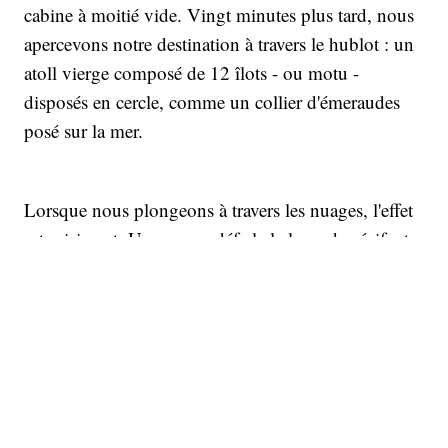
cabine à moitié vide. Vingt minutes plus tard, nous
apercevons notre destination à travers le hublot : un
atoll vierge composé de 12 îlots - ou motu -
disposés en cercle, comme un collier d'émeraudes
posé sur la mer.
Lorsque nous plongeons à travers les nuages, l'effet
est saisissant. Une vague déferle le long du récif, et
sous nos yeux : un anneau de corail doré, visible à
travers l’eau limpide. Puis une bande turquoise d'eau
peu profonde, suivie de l’éclat aveuglant d’une
plage. Tout près, une jungle d’arbres à pain, bocoas
ou bois de fer, de baquois et de palmiers. Au total,
pas moins de 650 hectares de paradis s'offrent à la
brise de l'océan.