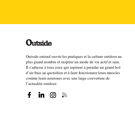
Des années plus tard, à bord du Feral avec Charlie
Après le classique Canaries - Cap-Vert, nous voulon
explorer la côte jusqu’aux îles Bijagos puis travers
Brésilienne. Ce serait le moment pour moi de déclen
idée vague, car un planning serré et un voyage haut
air faussement détaché. En réalité, je suis parfaite
arriver à temps en Amazonie et visiter cette rivière 
Outside entend ouvrir les pratiques et la culture outdoor au
plus grand nombre et inspirer un mode de vie actif et sain.
contraire. Je travaille donc pendant plusieurs moi
Il s’adresse à tous ceux qui aspirent à prendre un grand bol
Tour
”, la seule personne que j’ai pu trouver en ligne
d’air frais au quotidien et à faire fonctionner leurs muscles
comme leurs neurones avec une large couverture de
projet, la sécurité de la région et obtenir des conta
l’actualité outdoor.
est qu'une fois la route ouverte par nos soins, libre 
C’est donc après une traversée transatlantique de tr
Belém avec un ami de confiance et voyageons pour Ma
amont de Manaus.