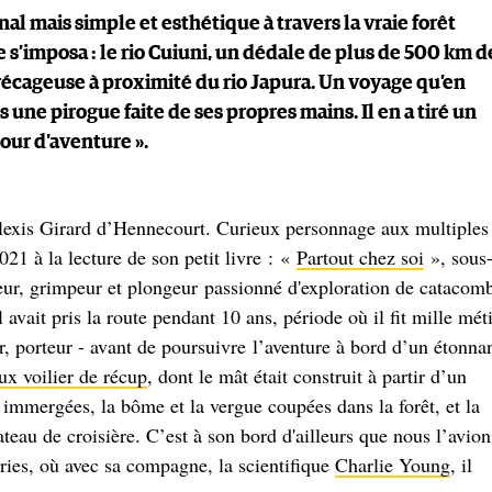
al mais simple et esthétique à travers la vraie forêt
re s’imposa : le rio Cuiuni, un dédale de plus de 500 km d
récageuse à proximité du rio Japura. Un voyage qu’en
ns une pirogue faite de ses propres mains. Il en a tiré un
tour d'aventure ».
Alexis Girard d’Hennecourt. Curieux personnage aux multiples
021 à la lecture de son petit livre : «
Partout chez soi
», sous
ieur, grimpeur et plongeur passionné d'exploration de catacom
avait pris la route pendant 10 ans, période où il fit mille mét
r, porteur - avant de poursuivre l’aventure à bord d’un étonna
ux voilier de récup
, dont le mât était construit à partir d’un
 immergées, la bôme et la vergue coupées dans la forêt, et la
teau de croisière. C’est à son bord d'ailleurs que nous l’avion
aries, où avec sa compagne, la scientifique
Charlie Young
, il