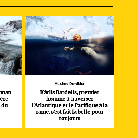
s
0 km
ue
 sur
Maxime Dewilder
ewman
Kārlis Bardelis, premier
ière
homme à traverser
 du
l’Atlantique et le Pacifique à la
rame, s’est fait la belle pour
toujours
u.