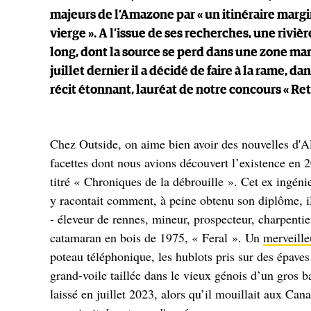
majeurs de l’Amazone par « un itinéraire margin
vierge ». A l’issue de ses recherches, une riviè
long, dont la source se perd dans une zone ma
juillet dernier il a décidé de faire à la rame, da
récit étonnant, lauréat de notre concours « Re
Chez Outside, on aime bien avoir des nouvelles d'
facettes dont nous avions découvert l’existence en 2
titré « Chroniques de la débrouille ». Cet ex ingén
y racontait comment, à peine obtenu son diplôme, il 
- éleveur de rennes, mineur, prospecteur, charpentie
catamaran en bois de 1975, « Feral ». Un
merveille
poteau téléphonique, les hublots pris sur des épaves
grand-voile taillée dans le vieux génois d’un gros ba
laissé en juillet 2023, alors qu’il mouillait aux Can