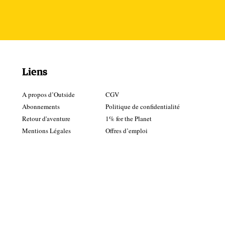
ns.
ie,
nie
un
Liens
our
A propos d’Outside
CGV
le
Abonnements
Politique de confidentialité
Retour d'aventure
1% for the Planet
tre
Mentions Légales
Offres d’emploi
ord
en