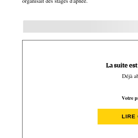
organisait des stages d'apnée.
La suite es
Déjà a
Votre pr
LIRE