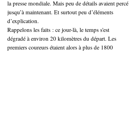
la presse mondiale. Mais peu de détails avaient percé
jusqu’à maintenant. Et surtout peu d’éléments
d’explication.
Rappelons les faits : ce jour-là, le temps s'est
dégradé à environ 20 kilomètres du départ. Les
premiers coureurs étaient alors à plus de 1800
mètres d’altitude. Ils venaient de quitter le deuxième
point de contrôle et entamaient 900 mètres de
montée, un tronçon plutôt exposé, quand soudain,
une pluie verglaçante mêlée de grêle s’est abattue sur
eux, cependant que les températures chutaient
violemment, frôlant le zéro degré. "Au pied de la
montagne, il y avait déjà du vent et de la pluie, et
plus on montait, plus la pluie et le vent
augmentaient", raconte sur son blog Zhang Xiaotao,
un coureur qui a survécu à la tempête. "À mi-