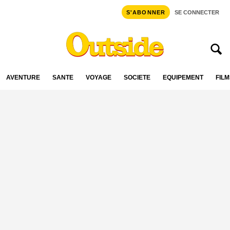
S'ABONNER
SE CONNECTER
AVENTURE
SANTÉ
VOYAGE
SOCIÉTÉ
ÉQUIPEMENT
FILM