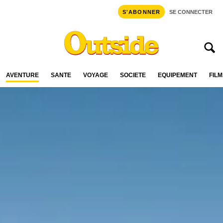
S'ABONNER
SE CONNECTER
AVENTURE
SANTÉ
VOYAGE
SOCIÉTÉ
ÉQUIPEMENT
FILM