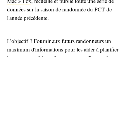
Mac » Fox
, recueille et publie toute une série de
données sur la saison de randonnée du PCT de
l'année précédente.
L’objectif ? Fournir aux futurs randonneurs un
maximum d'informations pour les aider à planifier
leur aventure. L'enquête couvre en effet tous les
domaines. Les lieux de ravitaillement préférés des
marcheurs. Les meilleures stratégies selon les
saisons. Les dates de début des permis. Les conseils
santé. Sans parler de mille et un ‘tip’ ou anecdote
donnés par des vétérans du sentier. Des données
intéressantes, même si vous n’avez pas l’intention de
vous lancer sur le PCT, car elles en disent long sur
la communauté des randonneurs que ce tracé ne