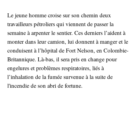
Le jeune homme croise sur son chemin deux
travailleurs pétroliers qui viennent de passer la
semaine à arpenter le sentier. Ces derniers l’aident à
monter dans leur camion, lui donnent à manger et le
conduisent à l’hôpital de Fort Nelson, en Colombie-
Britannique. Là-bas, il sera pris en change pour
engelures et problèmes respiratoires, liés à
l’inhalation de la fumée survenue à la suite de
l'incendie de son abri de fortune.
Sam Benastick was found by two workers after
being missing since Oct. 19 and surviving
temperatures down to -20 C.
https://t.co/n7jdNFMPxp