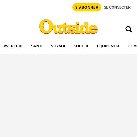
S'ABONNER
SE CONNECTER
AVENTURE
SANTÉ
VOYAGE
SOCIÉTÉ
ÉQUIPEMENT
FILM