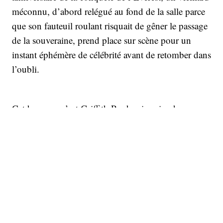
méconnu, d’abord relégué au fond de la salle parce
que son fauteuil roulant risquait de gêner le passage
de la souveraine, prend place sur scène pour un
instant éphémère de célébrité avant de retomber dans
l’oubli.
Cet homme, c’est Griffith Pugh, pionnier de ce
qu’aujourd’hui nous appelons « physiologie de
l’exercice ». Des années 1950 à 1970, il n’a cessé
d’étudier l’adaptation humaine face à des
environnements extrêmes, qu'il s'agisse de la chaleur,
du froid, de l'humidité ou de la sécheresse, au
niveau de la mer ou à haute altitude, notamment
dans l’Himalaya. Son mantra ? Ce n’est qu’en