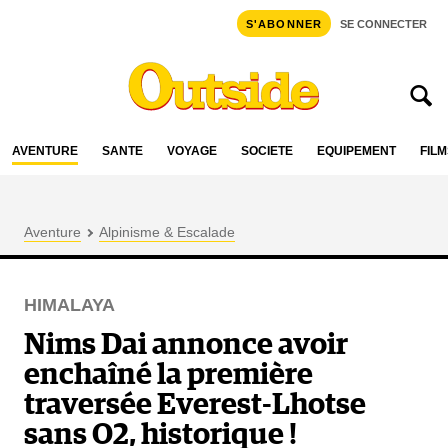
S'ABONNER
SE CONNECTER
AVENTURE
SANTÉ
VOYAGE
SOCIÉTÉ
ÉQUIPEMENT
FILM
Aventure
Alpinisme & Escalade
HIMALAYA
Nims Dai annonce avoir
enchaîné la première
traversée Everest-Lhotse
sans O2, historique !