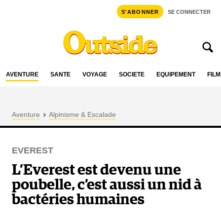
S'ABONNER
SE CONNECTER
AVENTURE
SANTÉ
VOYAGE
SOCIÉTÉ
ÉQUIPEMENT
FILM
Aventure
Alpinisme & Escalade
EVEREST
L’Everest est devenu une
poubelle, c’est aussi un nid à
bactéries humaines