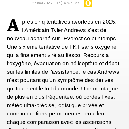
27 mai 2026
4 minutes
d'Atacama ou en Antarctique", précise-t-il.
A
près cinq tentatives avortées en 2025,
l’Américain Tyler Andrews s’est de
Ce que Steven Schmidt explique par le fait que
nouveau acharné sur l’Everest ce printemps.
l'Everest est fréquenté par des milliers d'alpinistes
Une sixième tentative de FKT sans oxygène
qui y ont toussé et éternué depuis des décennies. Or
qui a finalement viré au fiasco. Recours à
les autres régions étudiées sont loin d'être aussi
l’oxygène, évacuation en hélicoptère et débat
fréquentées. "Nous pourrions effectuer d'autres tests
sur les limites de l’assistance, le cas Andrews
pour déterminer si ces échantillons ont été apportés
n’est pourtant qu’un symptôme des dérives
par le vent ou laissés par des grimpeurs, mais nous
qui touchent le toit du monde. Une montagne
sommes presque sûrs qu'ils proviennent de membres
de plus en plus fréquentée, où cordes fixes,
d'expéditions arrivées au camp IV", poursuit le
météo ultra-précise, logistique privée et
chercheur. "Or sur d'autres sites, peu fréquentés par
communications permanentes brouillent
les êtres humains, nous n'avons pas trouvé ces
chaque comparaison avec les ascensions
germes. Notre conclusion s'impose donc par elle-