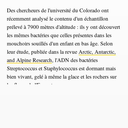
Des chercheurs de l'université du Colorado ont
récemment analysé le contenu d'un échantillon
prélevé à 7900 mètres d'altitude : ils y ont découvert
les mêmes bactéries que celles présentes dans les
mouchoirs souillés d'un enfant en bas âge. Selon
leur étude, publiée dans la revue
Arctic, Antarctic,
and Alpine Research
, l'ADN des bactéries
Streptococcus et Staphylococcus est dormant mais
bien vivant, gelé à même la glace et les rochers sur
les flancs de l'Everest.
"C'est comme si vous aviez un congélateur très froid
et que vous éternuiez dedans, puis qu'en l'ouvrant
des années plus tard, vous trouviez ces germes