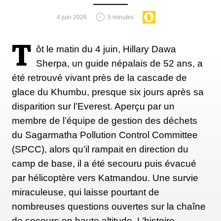
pensais que cette conclusion susciterait davantage de
4 juin 2026
5 minutes
réactions", confie-t-il. "Car c'est un sujet brûlant et
nous présentons un point de vue nouveau sur la
T
ôt le matin du 4 juin, Hillary Dawa
question".
Sherpa, un guide népalais de 52 ans, a
été retrouvé vivant près de la cascade de
glace du Khumbu, presque six jours après sa
Steven Schmidt et son équipe sont des experts
disparition sur l’Everest. Aperçu par un
mondiaux en ce qui concerne la survie des micro-
membre de l’équipe de gestion des déchets
organismes dans les environnements les plus
du Sagarmatha Pollution Control Committee
extrêmes de la Terre. Au cours des dernières années,
(SPCC), alors qu’il rampait en direction du
ils ont analysé des sols provenant du sommet de
camp de base, il a été secouru puis évacué
stratovolcans péruviens, de régions inexplorées de
par hélicoptère vers Katmandou. Une survie
l'Antarctique et de la zone la plus sèche de la
miraculeuse, qui laisse pourtant de
planète. Jamais auparavant l'équipe - ni personne
nombreuses questions ouvertes sur la chaîne
d'autre d'ailleurs - n'avait étudié de prélèvements
de secours en haute altitude. L’histoire