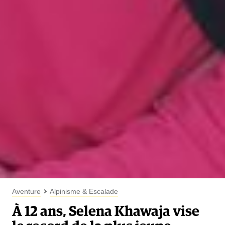
Aventure
Alpinisme & Escalade
À 12 ans, Selena Khawaja vise