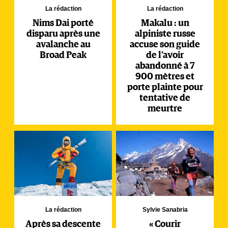
La rédaction
La rédaction
Nims Dai porté
Makalu : un
disparu après une
alpiniste russe
avalanche au
accuse son guide
Broad Peak
de l’avoir
abandonné à 7
900 mètres et
porte plainte pour
tentative de
meurtre
La rédaction
Sylvie Sanabria
Après sa descente
« Courir