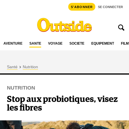
S'ABONNER
SE CONNECTER
AVENTURE
SANTÉ
VOYAGE
SOCIÉTÉ
ÉQUIPEMENT
FILM
Santé
Nutrition
NUTRITION
Stop aux probiotiques, visez
les fibres