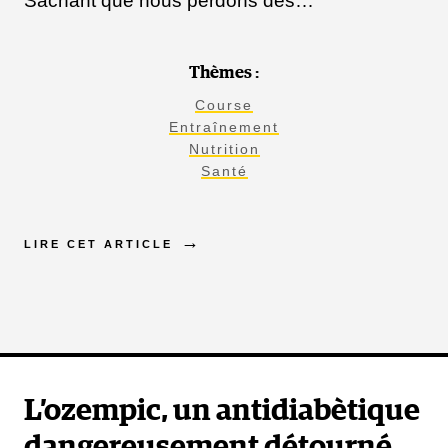
Sachant que nous perdons des…
Thèmes :
Course
Entraînement
Nutrition
Santé
LIRE CET ARTICLE
L’ozempic, un antidiabètique
dangereusement détourné