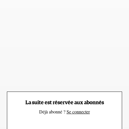
On ne s’affame pas
Les aliments naturels et complets ont comblé nos
besoins depuis des générations. Il est insensé de
tenter de duper votre organisme avec des repas
minceurs préparés, des ingrédients artificiels ou en
suivant le dernier régime à la mode : cela ne
fonctionne tout simplement pas. Commencez à
penser à la nourriture comme une source
énergétique bénéfique et vous vous sentirez déjà
mieux.
La suite est réservée aux abonnés
Déjà abonné ?
Se connecter
Il est tentant de vouloir maîtriser son alimentation en