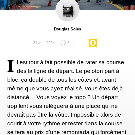
On combat ses faiblesses
Douglas Soles
Mes asymétries sont un vrai boulet que je traîne, et
21 août 2024
3 minutes
je n’en serais pas là si je n’avais pas surfé toutes ces
années avec le même pied d’appui. C’est d’ailleurs
I
l est tout à fait possible de rater sa course
une des raisons qui m’a poussé à me mettre au SUP,
dès la ligne de départ. Le peloton part à
afin de renforcer mon côté le plus faible. Ne fuyez
bloc, ça double de tous les côtés et, avant
pas les activités dans lesquelles vous êtes mauvais,
même que vous ayez réalisé, vous êtes déjà
au contraire : focalisez-vous sur la mobilité si vous
distancé… Vous voyez le topo ? Un départ
manquez de motricité, incorporez des moments
trop lent vous reléguera à une place qui ne
d’endurance si vous avez un penchant naturel pour
devrait pas être la vôtre. Impossible alors de
le sprint. Cette règle s’applique aussi aux méthodes
courir à votre rythme et rester dans la course
de méditation en pleine conscience et à votre
se fera au prix d’une remontada qui forcément
alimentation : ajoutez 10 minutes de méditation