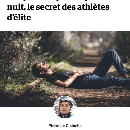
prenez le temps d’écouter et d’échanger avec vos
nuit, le secret des athlètes
proches, vous serez naturellement poussé à vous
d’élite
dépasser.
Pierre Le Clainche