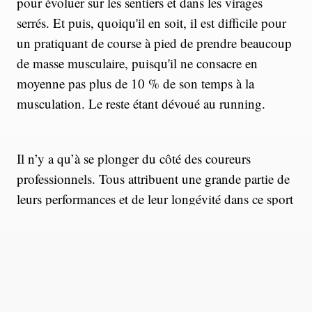
pour évoluer sur les sentiers et dans les virages
serrés. Et puis, quoiqu'il en soit, il est difficile pour
un pratiquant de course à pied de prendre beaucoup
de masse musculaire, puisqu'il ne consacre en
moyenne pas plus de 10 % de son temps à la
musculation. Le reste étant dévoué au running.
Il n’y a qu’à se plonger du côté des coureurs
professionnels. Tous attribuent une grande partie de
leurs performances et de leur longévité dans ce sport
à la musculation. Récemment, la coureuse
américaine Sally McRae ( vainqueure de la Tarawera
100-mile et de la Badwater 135, elle est seule athlète
de trail sponsorisée par Nike )a détaillé sa routine de
renforcement. Au programme : une grande variété