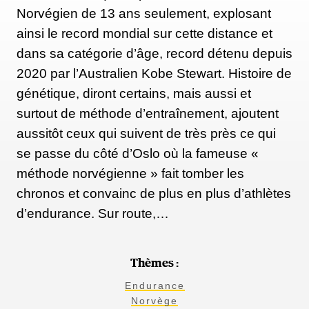
intense ou une longue course n'est généralement pas
Norvégien de 13 ans seulement, explosant
le meilleur moment, car cela va générer une fatigue
ainsi le record mondial sur cette distance et
supplémentaire. En revanche, une séance effectuée
dans sa catégorie d’âge, record détenu depuis
après un entraînement en course à pied ou lors d'une
2020 par l’Australien Kobe Stewart. Histoire de
journée de repos serait peut-être mieux adaptée à
génétique, diront certains, mais aussi et
votre emploi du temps (et l'apparition de douleurs
surtout de méthode d’entraînement, ajoutent
potentielles). Quoiqu’il en soit, faites des essais afin
aussitôt ceux qui suivent de très près ce qui
de déterminer où la préparation physique s'intègre le
se passe du côté d’Oslo où la fameuse «
mieux dans votre emploi du temps, sans nuire à vos
méthode norvégienne » fait tomber les
séances d'entraînement et à vos sorties longues.
chronos et convainc de plus en plus d’athlètes
d’endurance. Sur route,…
De plus, sachez que des muscles courbaturés
n'entraînent généralement pas de blessures. Alyssa
Thèmes :
Olenick mentionne au passage que ce n'est pas
Endurance
nécessairement le fait de soulever des charges
Norvège