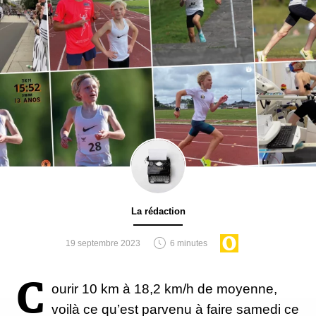
clé ? La régularité. Tout comme les premières
semaines de course à pied après une période d'arrêt
sont un peu douloureuses, il va vous falloir
quelques semaines pour vous adapter au
renforcement musculaire. Lorsque vous débutez en
la matière, envisagez une semaine d'arrêt de la
course à pied et veillez à vous accorder un temps de
récupération supplémentaire pour laisser votre corps
intégrer les nouvelles charges que vous ajoutez à
votre programme d'entraînement.
La rédaction
19 septembre 2023
6 minutes
Il s'agit également de réussir à faire une place au
renforcement musculaire dans votre emploi du
C
ourir 10 km à 18,2 km/h de moyenne,
temps - juste avant une séance d'entraînement
voilà ce qu’est parvenu à faire samedi ce