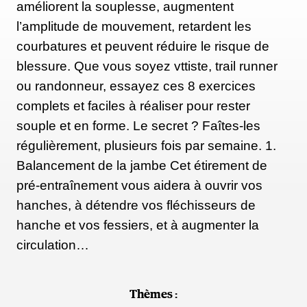
améliorent la souplesse, augmentent
effort d'au moins 7 ou 8/10… ce qui signifie que si
l’amplitude de mouvement, retardent les
vous avez fait autant de répétitions que possible
courbatures et peuvent réduire le risque de
jusqu'à l'échec, vous sentez que vous pourriez faire
blessure. Que vous soyez vttiste, trail runner
encore 2 ou 3 répétitions à la fin d'une série de 10.
ou randonneur, essayez ces 8 exercices
Elle note que la plupart des gens n’utilisent pas
complets et faciles à réaliser pour rester
suffisamment les poids et ne profitent donc pas des
souple et en forme. Le secret ? Faîtes-les
avantages qu'une charge plus élevée peut offrir.
régulièrement, plusieurs fois par semaine. 1.
Balancement de la jambe Cet étirement de
Alors, si vous aimez soulever des poids lourds, vous
pré-entraînement vous aidera à ouvrir vos
avez de la chance : le principe scientifique de la
hanches, à détendre vos fléchisseurs de
surcharge stipule que nous devons continuellement
hanche et vos fessiers, et à augmenter la
nous mettre au défi ou surcharger nos muscles afin
circulation…
de gagner en force. Car soulever la même série de
poids à chaque séance revient à courir à la même
Thèmes :
allure à chaque entraînement en s'imaginant obtenir