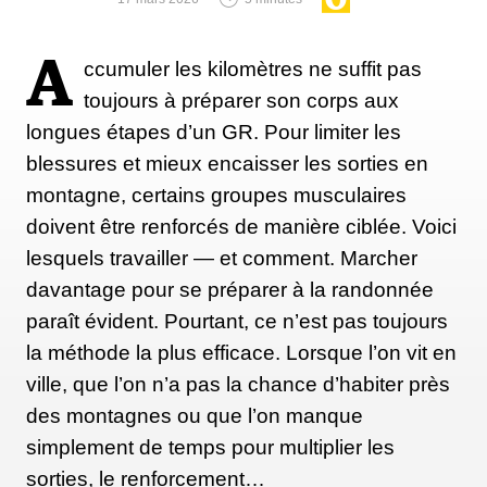
laquelle il suffit de courir davantage est dépassée.
D’autres pratiques sont plus pertinentes, la
A
ccumuler les kilomètres ne suffit pas
musculation par exemple ou encore l’entraînement
toujours à préparer son corps aux
croisé. De nombreuses études suggèrent d’ailleurs
longues étapes d’un GR. Pour limiter les
que les coureurs qui incorporent du renforcement
blessures et mieux encaisser les sorties en
musculaire à leur plan d'entraînement présentent
montagne, certains groupes musculaires
moins de blessures, et font souvent état, en parallèle,
doivent être renforcés de manière ciblée. Voici
d'une facilité plus prononcée à monter et à
lesquels travailler — et comment. Marcher
descendre les côtes, et d'une foulée plus efficace. Ce
davantage pour se préparer à la randonnée
qui se traduit, en fin de compte, par une meilleure
paraît évident. Pourtant, ce n’est pas toujours
économie de course.
la méthode la plus efficace. Lorsque l’on vit en
ville, que l’on n’a pas la chance d’habiter près
des montagnes ou que l’on manque
Profitons-en pour rappeler que les mouvements de
simplement de temps pour multiplier les
la course à pied impliquent de décoller les jambes
sorties, le renforcement…