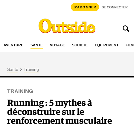
S'ABONNER
SE CONNECTER
AVENTURE
SANTÉ
VOYAGE
SOCIÉTÉ
ÉQUIPEMENT
FILM
Santé
Training
TRAINING
Running : 5 mythes à
déconstruire sur le
renforcement musculaire