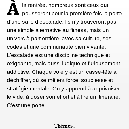
À
maintenir une bonne posture. Pour sa part Alyssa
la rentrée, nombreux sont ceux qui
Olenick suggère aux athlètes les plus âgées et tous
pousseront pour la première fois la porte
ceux qui veillent particulièrement à la santé de leurs
d’une salle d’escalade. Ils n’y trouveront pas
os d'ajouter un entraînement pliométrique (fentes
une simple alternative au fitness, mais un
alternées, squats jump, etc.) à leur programme.
univers à part entière, avec sa culture, ses
codes et une communauté bien vivante.
L’escalade est une discipline technique et
Mythe #3 : il faut faire du
exigeante, mais aussi ludique et furieusement
renforcement musculaire plusieurs
addictive. Chaque voie y est un casse-tête à
fois par semaine pour en voir les
déchiffrer, où se mêlent force, souplesse et
bénéfices
stratégie mentale. On y apprend à apprivoiser
le vide, à doser son effort et à lire un itinéraire.
« Si je ne peux pas faire de la musculation 3 à 4 fois
C’est une porte…
par semaine pendant une heure, est-ce que cela en
vaut la peine ? » demandent certains athlètes. La
réponse est toujours la même : (1) absolument ; et
Thèmes :