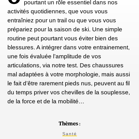
pourtant un rôle essentiel dans nos
activités quotidiennes, que vous vous
« Comme c'est l'intersaison, le fait d'avoir moins de
entraîniez pour un trail ou que vous vous
volume de course aide à gagner en force, sans mettre
prépariez pour la saison de ski. Une simple
en péril ma forme physique », explique-t-elle. « Le
routine peut pourtant vous éviter bien des
renforcement musculaire m'a permis d’enchaîner les
blessures. A intégrer dans votre entrainement,
blocs d'entraînement les uns après les autres sans
une fois évaluée l’amplitude de vos
blessure, tout en améliorant mon économie de
articulations, via notre test. Des chaussures
course, ma VO2max et plus généralement ma
mal adaptées à votre morphologie, mais aussi
performance en compétition ».
le fait d’être rarement pieds nus, peuvent au fil
du temps priver vos chevilles de la souplesse,
de la force et de la mobilité…
Alors, que vous préfériez des séances plus courtes et
plus fréquentes ou une ou deux séances plus
longues par semaine, la musculation est davantage
Thèmes :
une question de régularité dans le temps, ce qui
Santé
signifie souvent qu'il faut l'intégrer à votre emploi