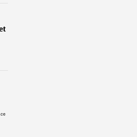
et
ace