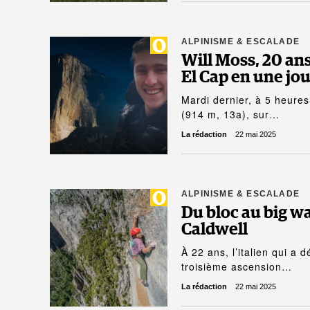
ALPINISME & ESCALADE
Will Moss, 20 ans
El Cap en une jou
Mardi dernier, à 5 heures
(914 m, 13a), sur…
La rédaction
22 mai 2025
ALPINISME & ESCALADE
Du bloc au big wa
Caldwell
À 22 ans, l’italien qui a 
troisième ascension…
La rédaction
22 mai 2025