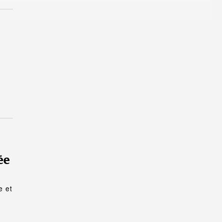
ée
e et