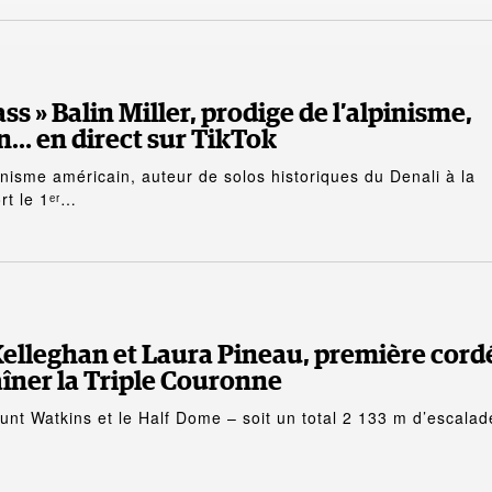
ass » Balin Miller, prodige de l’alpinisme,
an… en direct sur TikTok
pinisme américain, auteur de solos historiques du Denali à la
rt le 1ᵉʳ…
Kelleghan et Laura Pineau, première cord
îner la Triple Couronne
nt Watkins et le Half Dome – soit un total 2 133 m d’escalad