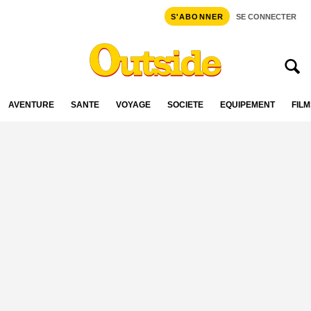
S'ABONNER
SE CONNECTER
AVENTURE
SANTÉ
VOYAGE
SOCIÉTÉ
ÉQUIPEMENT
FILM