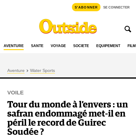
S'ABONNER
SE CONNECTER
AVENTURE
SANTÉ
VOYAGE
SOCIÉTÉ
ÉQUIPEMENT
FILM
Aventure
Water Sports
VOILE
Tour du monde à l’envers : un
safran endommagé met-il en
péril le record de Guirec
Soudée ?