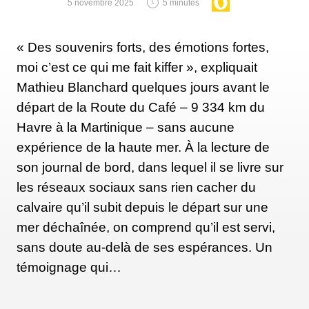
5 novembre 2025
5 minutes
Van Den Heede, en 122 jours, 14 heures, 3 minutes
et 49 secondes.
« Des souvenirs forts, des émotions fortes,
moi c’est ce qui me fait kiffer », expliquait
Mathieu Blanchard quelques jours avant le
Mais cette vitesse a un revers : la fragilité. Un
départ de la Route du Café – 9 334 km du
trimaran est plus rapide, mais aussi plus exposé aux
Havre à la Martinique – sans aucune
chocs et aux contraintes structurelles, surtout dans
expérience de la haute mer. À la lecture de
une navigation à contre-courant permanente. À
son journal de bord, dans lequel il se livre sur
l’inverse, Van Den Heede avait opté pour un
les réseaux sociaux sans rien cacher du
monocoque en aluminium, beaucoup plus lourd
calvaire qu’il subit depuis le départ sur une
mais extrêmement solide — un choix assumé après
mer déchaînée, on comprend qu’il est servi,
avoir dû abandonner une première tentative à la suite
sans doute au-delà de ses espérances. Un
d’un choc en mer. «
Un tour du monde contre le
témoignage qui…
vent, c’est différent. Il faut un bateau très fiable, très
solide, capable d’arriver
», racontait VDH