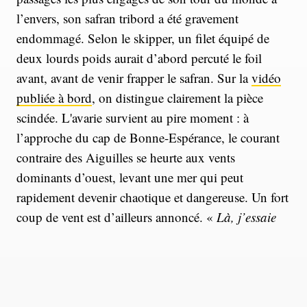
l’envers, son safran tribord a été gravement
endommagé. Selon le skipper, un filet équipé de
deux lourds poids aurait d’abord percuté le foil
avant, avant de venir frapper le safran. Sur la
vidéo
publiée à bord
, on distingue clairement la pièce
scindée. L'avarie survient au pire moment : à
l’approche du cap de Bonne-Espérance, le courant
contraire des Aiguilles se heurte aux vents
dominants d’ouest, levant une mer qui peut
rapidement devenir chaotique et dangereuse. Un fort
coup de vent est d’ailleurs annoncé. «
Là, j’essaie
d’accélérer car je suis vraiment millimétré. Je vais
tenter d’aller à Bonne-Espérance comme ça, sans
endommager davantage le safran
», confie le
skipper.