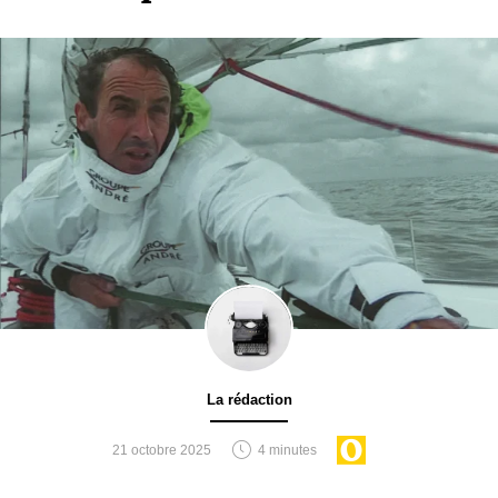
marge importante de 3 400 nm, mais sa vitesse
réduite pourrait en entamer une partie. «
Ce n’est
pas ça qui va m’empêcher d’arriver, mais
forcément, ça va m’handicaper un peu
», assure le
skipper. Au 70ᵉ jour de mer, il lui reste environ un
mois pour tenir son objectif ambitieux de boucler la
circumnavigation en moins de 100 jours — et un
peu plus d’une cinquantaine de jours pour battre
officiellement le record de VDH.
La rédaction
21 octobre 2025
4 minutes