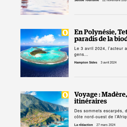
Suisse Tourisme
22 novembre 202
En Polynésie, Tet
paradis de la bio
Le 3 avril 2024, l’acteur 
gens…
Hampton Sides
3 avril 2024
Voyage : Madère,
itinéraires
Des sommets escarpés, d
côte nord-ouest de l’Afr
La rédaction
27 mars 2024