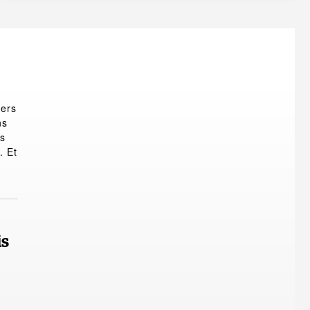
iers
ns
es
. Et
is