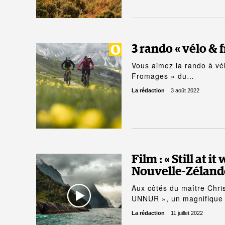
3 rando « vélo & 
Vous aimez la rando à vél
Fromages » du…
La rédaction
3 août 2022
Film : « Still at i
Nouvelle-Zéland
Aux côtés du maître Chris
UNNUR », un magnifique d
La rédaction
11 juillet 2022