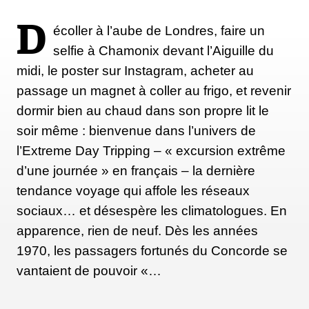
D
écoller à l’aube de Londres, faire un
selfie à Chamonix devant l’Aiguille du
midi, le poster sur Instagram, acheter au
passage un magnet à coller au frigo, et revenir
dormir bien au chaud dans son propre lit le
(Sascha Lichtenstein/Unsplash)
soir même : bienvenue dans l’univers de
l’Extreme Day Tripping – « excursion extrême
Envie de pays baltes et scandinaves ? L'itinéraire
d’une journée » en français – la dernière
EuroVélo 10
traverse la Pologne, l’Allemagne, le
tendance voyage qui affole les réseaux
Danemark, la Suède, la Finlande, la Russie,
sociaux… et désespère les climatologues. En
l’Estonie, la Lettonie et la Lituanie. Pas besoin de
apparence, rien de neuf. Dès les années
tout avaler, même une portion suffira à votre
1970, les passagers fortunés du Concorde se
bonheur, sachant que l’ensemble est plutôt plat et
vantaient de pouvoir «…
convient aussi bien aux cyclotouristes en famille
qu’aux aventuriers. Le littoral de la mer Baltique