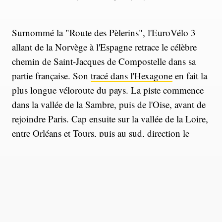
Surnommé la "Route des Pèlerins", l'EuroVélo 3
allant de la Norvège à l'Espagne retrace le célèbre
chemin de Saint-Jacques de Compostelle dans sa
partie française. Son
tracé dans l'Hexagone
en fait la
plus longue véloroute du pays. La piste commence
dans la vallée de la Sambre, puis de l'Oise, avant de
rejoindre Paris. Cap ensuite sur la vallée de la Loire,
entre Orléans et Tours, puis au sud, direction le
Poitou, le Bordelais, la Gascogne et enfin les
Pyrénées. Réalisé à 73%, le parcours a été inauguré
en juin 2018. Entre plaines et collines, villes
historiques et espaces verts, partez à la rencontre de
nombreux terroirs, patrimoines et sites remarquables
français.