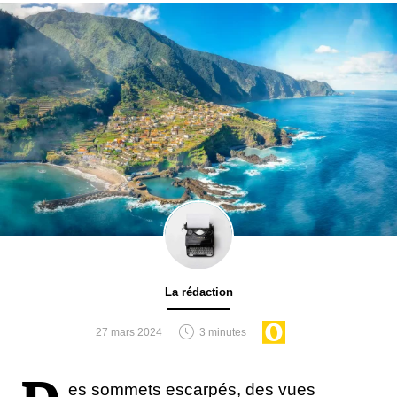
(Kamila Maciejewska/Unsplash)
L’Espagne a décidé de réhabiliter ses anciennes
voies de chemins de fers tombées dans l’oubli pour
en faire des
voies vertes,
paradis pour la randonnée à
vélo. Aujourd’hui, le réseau dispose de 2 102 km
d’itinéraires répartis à travers le pays. Les parcours
sur voies vertes ne présentent généralement pas de
difficultés et sont à la portée de tous. Les 800 km
qui séparent Gijón de Séville passent par 4 régions
et 7 provinces, un régal pour les yeux et l'estomac !
La rédaction
27 mars 2024
3 minutes
es sommets escarpés, des vues