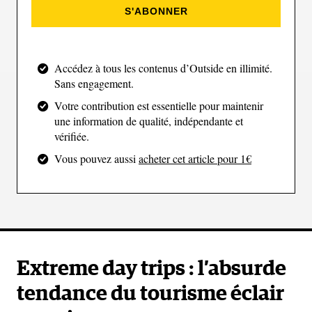
S'ABONNER
l’Écosse. Il n'y a pas de route officielle pour
LEJOG
, mais de nombreux itinéraires sont détaillés
dans divers guides et sites web. Une randonnée aux
Accédez à tous les contenus d’Outside en illimité.
paysages éblouissants, qui n'est pas la plus facile,
Sans engagement.
notamment en raison des conditions climatiques
Votre contribution est essentielle pour maintenir
changeantes.
une information de qualité, indépendante et
vérifiée.
Vous pouvez aussi
acheter cet article pour 1€
La piste cyclable des Dolomites, Italie
Extreme day trips : l’absurde
tendance du tourisme éclair
(Eberhard Grossgasteiger/Unsplash)