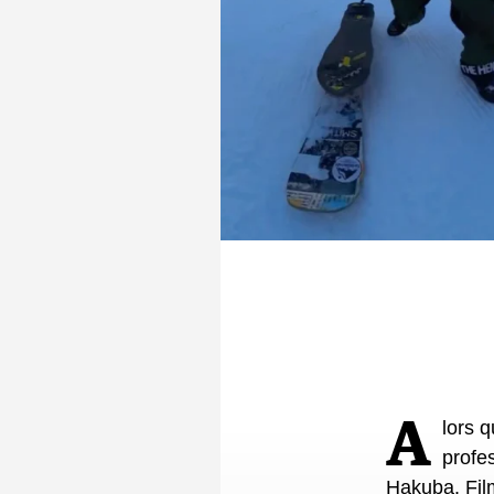
Alors qu’il traçait ses premières courbes de l’hiver, un snowboardeur
profe
Hakuba. Film