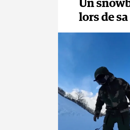
Un snowbo
La situation 
des dernière
lors de s