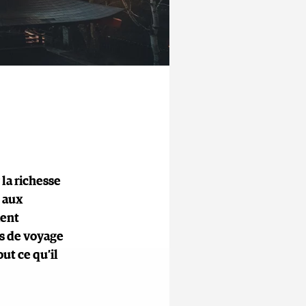
la richesse
s aux
ment
ds de voyage
out ce qu’il