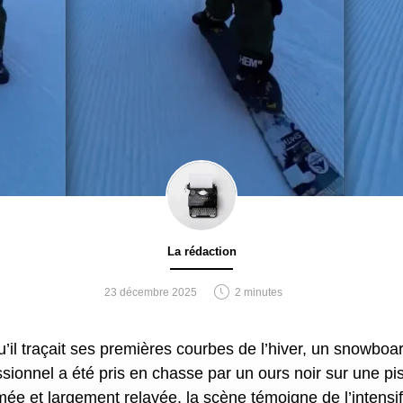
La rédaction
23 décembre 2025
2 minutes
ssionnel a été pris en chasse par un ours noir sur une pi
ée et largement relayée, la scène témoigne de l’intensif