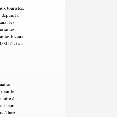
ux touristes.
 depuis la
aux, les
certaines
guides locaux,
 000 d’ici au
tuation
e sur le
ntaire à
ant leur
rocédure