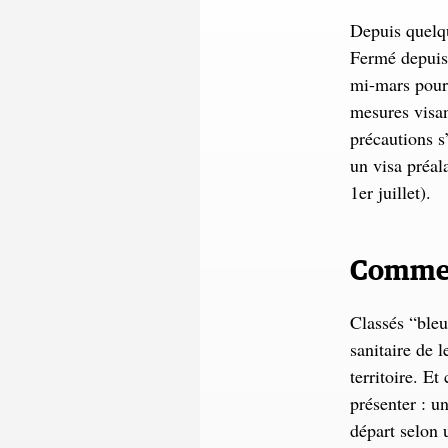
Depuis quelqu
Fermé depuis 
mi-mars pour l
mesures visant
précautions s
un visa préal
1er juillet).
Comment
Classés “bleus
sanitaire de 
territoire. E
présenter : u
départ selon