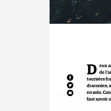
D
eux a
de l’
touristes fr
draconien, s
en solo. Cond
faut savoir 