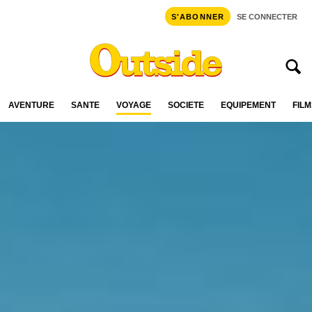
S'ABONNER
SE CONNECTER
AVENTURE
SANTÉ
VOYAGE
SOCIÉTÉ
ÉQUIPEMENT
FILM