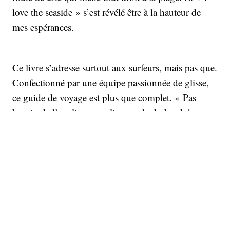
love the seaside » s’est révélé être à la hauteur de
mes espérances.
Ce livre s’adresse surtout aux surfeurs, mais pas que.
Confectionné par une équipe passionnée de glisse,
ce guide de voyage est plus que complet. « Pas
besoin de l’expliquer, ce livre parle du bord de mer.
Il en traite tous les aspects, parce que c’est ça que
nous aimons. Il parle de voyage, de surf et des
gens » écrit l’équipe de rédaction. Un résumé plutôt
humble du travail réalisé.