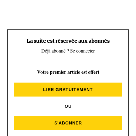
(Alexandra Gossink / Editions Mo’media)
La suite est réservée aux abonnés
Déjà abonné ?
Se connecter
Votre premier article est offert
LIRE GRATUITEMENT
(Alexandra Gossink / Editions Mo’media)
OU
De Roscoff à Nazaré en passant
S'ABONNER
par Hossegor