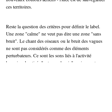
ces territoires.
Reste la question des critères pour définir le label.
Une zone "calme" ne veut pas dire une zone "sans
bruit". Le chant des oiseaux ou le bruit des vagues
ne sont pas considérés comme des éléments
perturbateurs. Ce sont les sons liés à l'activité
humaine, baptisés "antropophonie", qui posent
problème. Rappelons que le bruit généré par
l’humanité constitue, à l’échelle mondiale, un
arrière-plan sonore deux fois plus élevé que la
normale dans les zones naturelles protégées. Et si
l'anthropophonie est nocive pour les écosystèmes,
elle l'est aussi pour l'Homme, entraînant des effets