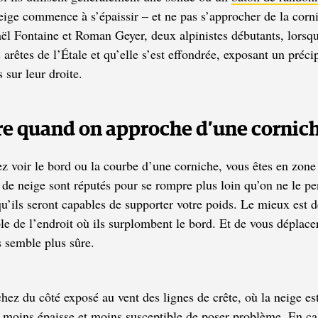
neige commence à s’épaissir – et ne pas s’approcher de la corn
aël Fontaine et Roman Geyer, deux alpinistes débutants, lorsqu
 arêtes de l’Étale et qu’elle s’est effondrée, exposant un préci
 sur leur droite.
re quand on approche d’une cornich
z voir le bord ou la courbe d’une corniche, vous êtes en zone
 de neige
sont réputés pour se rompre plus loin qu’on ne le p
u’ils
seront capables de supporter votre poids. Le mieux est d
le de l’endroit où ils
surplombent le bord. Et de vous déplace
 semble plus sûre.
hez du côté exposé au vent des lignes de crête, où la neige es
moins épaisse et moins susceptible de poser problème. En ca