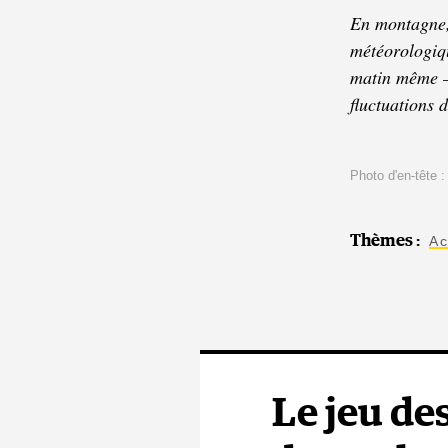
En montagne, 
météorologiqu
matin même – 
fluctuations d
Photo d'en-tête 
Thèmes
:
Ac
Le jeu des