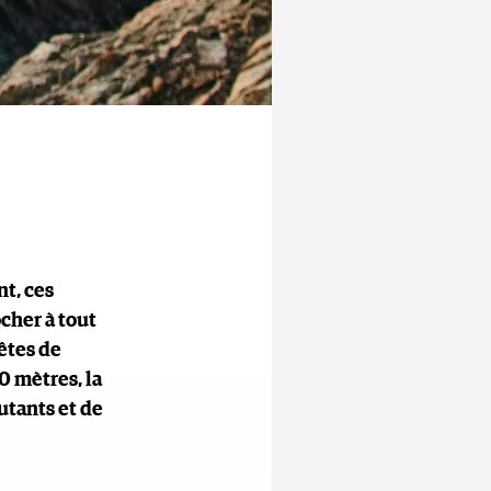
nt, ces
her à tout
êtes de
0 mètres, la
utants et de