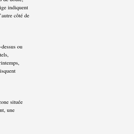
ige indiquent
’autre côté de
u-dessus ou
els,
rintemps,
risquent
zone située
nt, une