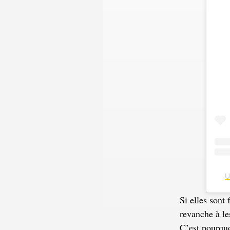
U
Si elles sont 
revanche à le
C’est pourquo