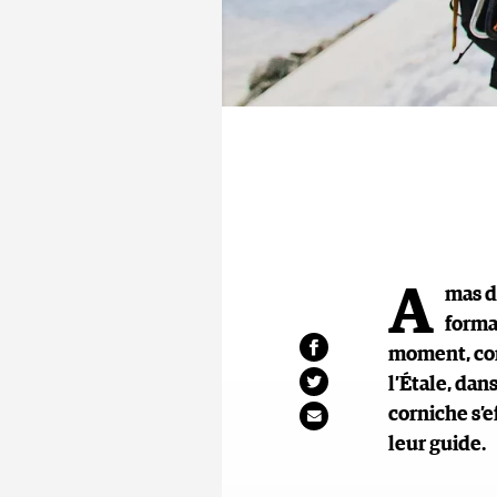
A
mas d
forma
moment, com
l’Étale, dan
corniche s’
leur guide.