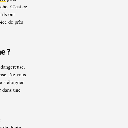
iche. C’est ce
’ils ont
pice de près
e ?
 dangereuse.
ense. Ne vous
e s’éloigner
r dans une
t
s de doute,