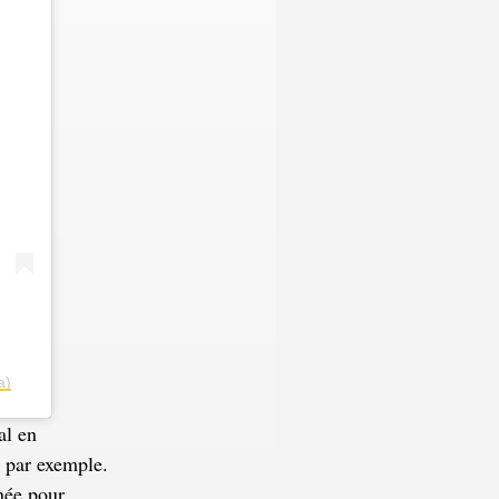
a)
al en
e par exemple.
née
pour