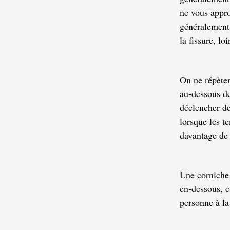
ne vous appro
généralement 
la fissure, lo
On ne répèter
au-dessous de
déclencher d
lorsque les t
davantage de 
Une corniche
en-dessous, e
personne à la