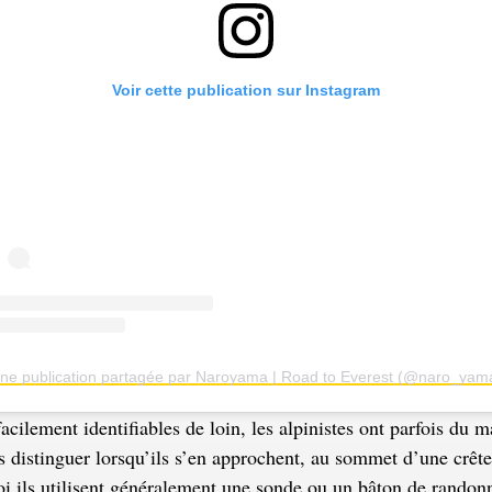
Voir cette publication sur Instagram
ne publication partagée par Naroyama | Road to Everest (@naro_yam
facilement identifiables de loin, les alpinistes ont parfois du m
s distinguer lorsqu’ils s’en approchent, au sommet d’une crêt
i ils utilisent généralement une sonde ou un
bâton de randon