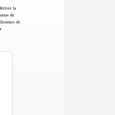
ériver la
 amas de
dizaines de
r