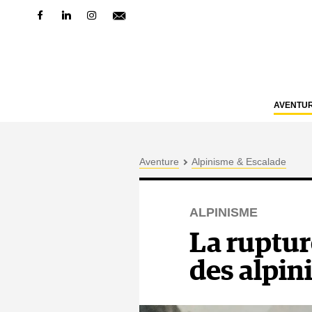
AVENTU
Aventure
Alpinisme & Escalade
ALPINISME
La ruptur
des alpini