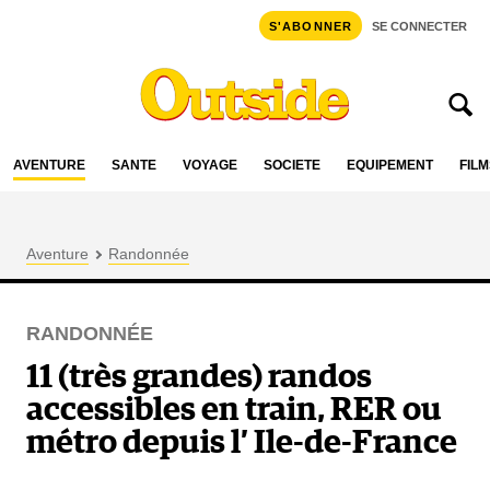
S'ABONNER
SE CONNECTER
AVENTURE
SANTÉ
VOYAGE
SOCIÉTÉ
ÉQUIPEMENT
FILM
Aventure
Randonnée
RANDONNÉE
11 (très grandes) randos
accessibles en train, RER ou
métro depuis l’ Ile-de-France