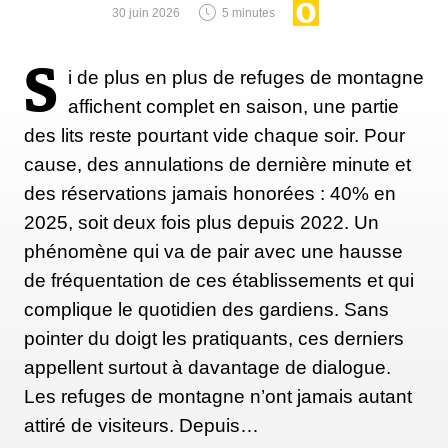
30 juin 2026
5 minutes
Renforcer le grand fessier : extension de
S
i de plus en plus de refuges de montagne
hanches sur banc (hip thrust)
affichent complet en saison, une partie
Asseyez-vous dos contre un banc, pieds à plat au sol
des lits reste pourtant vide chaque soir. Pour
et genoux fléchis. Placez une barre ou un poids sur
cause, des annulations de dernière minute et
les hanches. Contractez les fessiers pour élever les
des réservations jamais honorées : 40% en
hanches jusqu’à former une ligne droite entre les
2025, soit deux fois plus depuis 2022. Un
épaules et les genoux, puis redescendez lentement.
phénomène qui va de pair avec une hausse
de fréquentation de ces établissements et qui
complique le quotidien des gardiens. Sans
Améliorer l’équilibre et la force sur une
pointer du doigt les pratiquants, ces derniers
jambe : soulevé de terre roumain sur une
appellent surtout à davantage de dialogue.
jambe
Les refuges de montagne n’ont jamais autant
Debout sur une jambe, penchez le buste vers l’avant
attiré de visiteurs. Depuis…