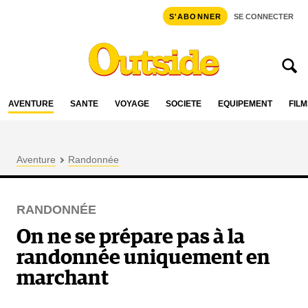
S'ABONNER
SE CONNECTER
AVENTURE
SANTÉ
VOYAGE
SOCIÉTÉ
ÉQUIPEMENT
FILM
Aventure
Randonnée
RANDONNÉE
On ne se prépare pas à la
randonnée uniquement en
marchant