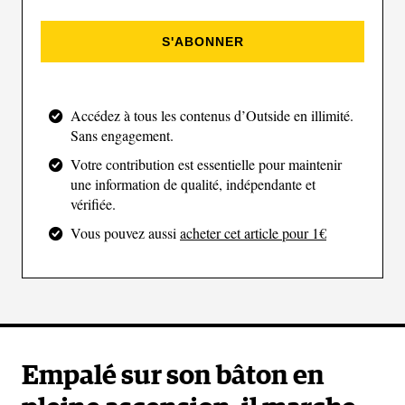
de maintenir l’équilibre dans toutes les situations. Le
tronc constitue la base de tous les mouvements et
S'ABONNER
conditionne l’efficacité du reste de la chaîne
musculaire.
Accédez à tous les contenus d’Outside en illimité.
Sans engagement.
Votre contribution est essentielle pour maintenir
Muscler les abdominaux obliques
une information de qualité, indépendante et
vérifiée.
Allongé sur le dos, relevez légèrement le buste et les
jambes, puis tournez le buste vers un côté en
Vous pouvez aussi
acheter cet article pour 1€
contractant les abdominaux. Revenez au centre, puis
répétez de l’autre côté.
Renforcer les abdominaux profonds :
Empalé sur son bâton en
gainage dynamique