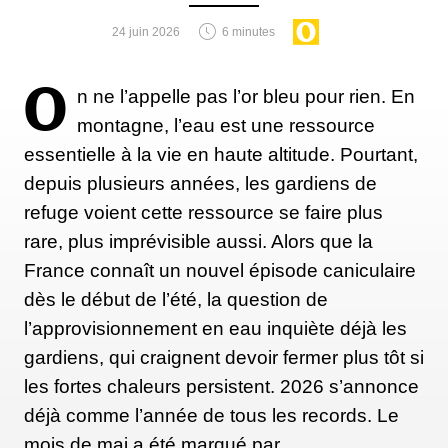
24 juin 2026
6 minutes
Renforcer les quadriceps : squat avec talons
O
n ne l’appelle pas l’or bleu pour rien. En
surélevés
montagne, l’eau est une ressource
Placez vos talons sur une petite cale ou une plaque.
essentielle à la vie en haute altitude. Pourtant,
Descendez en squat en gardant le dos droit et les
depuis plusieurs années, les gardiens de
genoux alignés avec les orteils. Maintenez la
refuge voient cette ressource se faire plus
position quelques secondes lorsque les genoux
rare, plus imprévisible aussi. Alors que la
atteignent 90 degrés avant de remonter.
France connaît un nouvel épisode caniculaire
dès le début de l’été, la question de
l’approvisionnement en eau inquiète déjà les
Travailler le contrôle en descente :
gardiens, qui craignent devoir fermer plus tôt si
descente contrôlée d’une marche
les fortes chaleurs persistent. 2026 s’annonce
Tenez-vous sur une marche ou une box sur une
déjà comme l’année de tous les records. Le
jambe. Descendez lentement l’autre pied vers le sol
mois de mai a été marqué par…