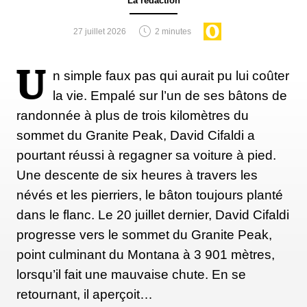
La rédaction
Debout devant une barre ou un kettlebell posé au
27 juillet 2026
2 minutes
sol, fléchissez les hanches pour saisir la charge en
gardant le dos droit et le tronc gainé. Redressez-
U
n simple faux pas qui aurait pu lui coûter
vous ensuite en contractant les fessiers et les
la vie. Empalé sur l’un de ses bâtons de
lombaires, puis revenez lentement à la position de
randonnée à plus de trois kilomètres du
départ. Commencez avec une charge légère pour
sommet du Granite Peak, David Cifaldi a
bien maîtriser le mouvement.
pourtant réussi à regagner sa voiture à pied.
Une descente de six heures à travers les
névés et les pierriers, le bâton toujours planté
Améliorer la stabilité du tronc : exercice
dans le flanc. Le 20 juillet dernier, David Cifaldi
anti-rotation avec élastique
progresse vers le sommet du Granite Peak,
Fixez un élastique à un point d’ancrage et placez-
point culminant du Montana à 3 901 mètres,
vous de côté par rapport à celui-ci. Tenez l’élastique
lorsqu’il fait une mauvaise chute. En se
devant le buste puis poussez les bras vers l’avant en
retournant, il aperçoit…