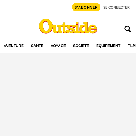
S'ABONNER
SE CONNECTER
AVENTURE
SANTÉ
VOYAGE
SOCIÉTÉ
ÉQUIPEMENT
FILM