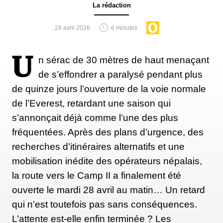
La rédaction
corps actif, ce qui est la seule façon de survivre à
cette altitude.
28 avril 2026
6 minutes
U
n sérac de 30 mètres de haut menaçant
Dix mois plus tard, le 10 octobre 1988, j'ai de
de s’effondrer a paralysé pendant plus
nouveau atteint le sommet de l'Everest avec une
de quinze jours l’ouverture de la voie normale
équipe catalane. Mon sixième sommet, en 1990,
de l’Everest, retardant une saison qui
c'est avec la première expédition de l'armée népalaise
s’annonçait déjà comme l’une des plus
que je l'ai fait. J'ai aussi accompagné la première
fréquentées. Après des plans d’urgence, des
expédition chilienne réussie au sommet du monde
recherches d’itinéraires alternatifs et une
au printemps 1992 et une équipe espagnole en
mobilisation inédite des opérateurs népalais,
1993.
la route vers le Camp II a finalement été
ouverte le mardi 28 avril au matin… Un retard
qui n’est toutefois pas sans conséquences.
Ma seule ascension de l'Everest depuis le nord du
L’attente est-elle enfin terminée ? Les
Tibet a eu lieu au printemps 1995, lorsque j'ai aidé