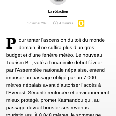
personnellement entraînés et ils ont déjà escaladé
avec succès l'Everest, le Cho Oyu et le
La rédaction
Shishapangma.
17 février 2026
4 minutes
Après avoir travaillé tant d'années comme guide, j'ai
P
our tenter l’ascension du toit du monde
décidé de créer avec mes alpinistes sherpas notre
demain, il ne suffira plus d’un gros
propre agence de trekking à Katmandou. Comme
budget et d’une fenêtre météo. Le nouveau
vous le savez, ces vingt dernières années, j'ai passé
Tourism Bill, voté à l’unanimité début février
tant de temps un piolet ou une cordes en main, à
par l’Assemblée nationale népalaise, entend
ramper dans la neige et à aider les alpinistes à
imposer un passage obligé par un 7 000
atteindre le sommet des montagnes, que j'ai acquis
mètres népalais avant d’autoriser l’accès à
des compétences professionnelles et une expérience
l’Everest. Sécurité renforcée et environnement
de l'alpinisme que je peux aujourd'hui partager avec
mieux protégé, promet Katmandou qui, au
les alpinistes. »
passage devrait booster ses revenus
touristiques. À 8 848 mètres, le sommet ne