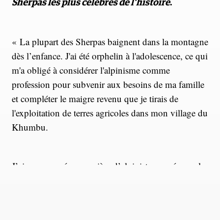
Sherpas les plus célèbres de l'histoire
.
« La plupart des Sherpas baignent dans la montagne
dès l’enfance. J'ai été orphelin à l'adolescence, ce qui
m'a obligé à considérer l'alpinisme comme
profession pour subvenir aux besoins de ma famille
et compléter le maigre revenu que je tirais de
l'exploitation de terres agricoles dans mon village du
Khumbu.
J’ai commencé ma carrière d’alpiniste au crépuscule
de mon enfance, à l'âge de 15 ans, comme porteur.
J'ai passé ma petite enfance à conduire des yaks, à
transporter des petites marchandises et à les échanger