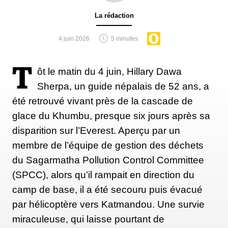
supporter des humiliations à plusieurs reprises au
La rédaction
cours des expéditions.
4 juin 2026
5 minutes
Finalement, j'ai eu l'occasion de travailler comme
T
ôt le matin du 4 juin, Hillary Dawa
Sherpa en haute altitude pour une expédition suisse
Sherpa, un guide népalais de 52 ans, a
sur le Dhaulagiri, ce qui m'a permis de réaliser mon
été retrouvé vivant près de la cascade de
rêve : atteindre le sommet deux fois car j'avais divisé
glace du Khumbu, presque six jours après sa
le groupe en deux et j'ai conduit chaque groupe tour
disparition sur l’Everest. Aperçu par un
à tour jusqu'à la cime. Ce fut ma grande réussite
membre de l’équipe de gestion des déchets
dans la profession d'alpiniste qui m'a rempli d'espoir
du Sagarmatha Pollution Control Committee
pour l'avenir.
(SPCC), alors qu’il rampait en direction du
camp de base, il a été secouru puis évacué
par hélicoptère vers Katmandou. Une survie
miraculeuse, qui laisse pourtant de