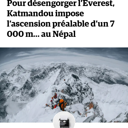
Pour désengorger l’Everest,
Katmandou impose
l’ascension préalable d’un 7
000 m… au Népal
« Je souhaiterais y retourner,
ce qui pourrait être ma
dernière tentative. »
ANG RITA
Mes deux fils Karsang Sherpa et Chhewang Sherpa
ont suivi mes pas dans la montagne. Je les ai