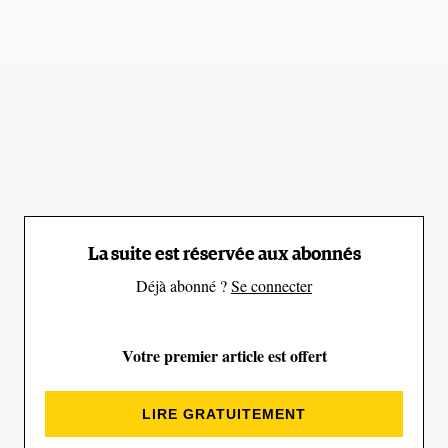
au Tibet, ainsi qu'à m'occuper des champs.
«
J’ai dû accepter le travail de
porteur sans chaussures ni
La suite est réservée aux abonnés
autre équipement
Déjà abonné ?
Se connecter
»
d’alpinisme
Votre premier article est offert
ANG RITA
LIRE GRATUITEMENT