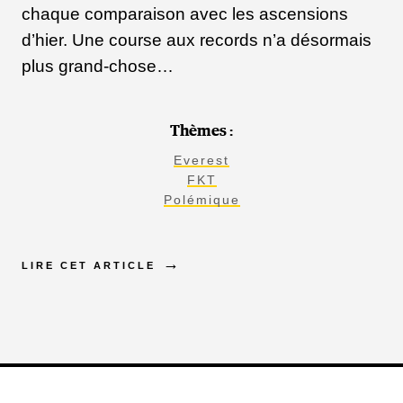
éducation ni formation
chaque comparaison avec les ascensions
d’hier. Une course aux records n’a désormais
officielle en tant que
plus grand-chose…
grimpeur, j'ai commencé à
Thèmes :
accompagner des célébrités
Everest
internationales en
FKT
Polémique
»
montagne
LIRE CET ARTICLE
ANG RITA
Les chefs d'expéditions ont commencé à me