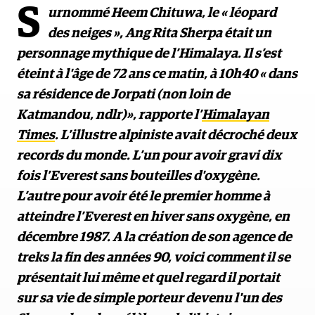
S
urnommé Heem Chituwa, le « léopard
des neiges », Ang Rita Sherpa était un
personnage mythique de l’Himalaya. Il s’est
éteint à l'âge de 72 ans ce matin, à 10h40 « dans
sa résidence de Jorpati (non loin de
Katmandou, ndlr)», rapporte l’
Himalayan
Times
. L’illustre alpiniste avait décroché deux
records du monde. L’un pour avoir gravi dix
fois l’Everest sans bouteilles d'oxygène.
L’autre pour avoir été le premier homme à
atteindre l’Everest en hiver sans oxygène, en
décembre 1987. A la création de son agence de
treks la fin des années 90, voici comment il se
présentait lui même et quel regard il portait
sur sa vie de simple porteur devenu l'un des