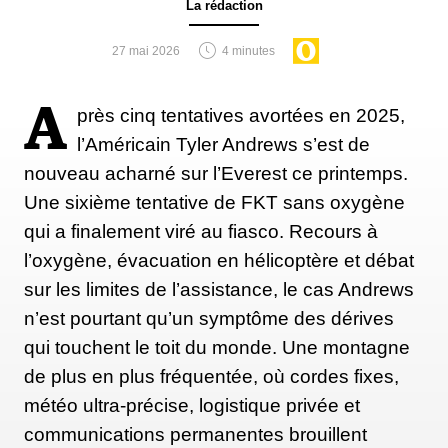
La rédaction
alpinistes. Mais je me suis toujours consolé en
pensant que ça faisait partie des risques de la vie
27 mai 2026
4 minutes
d'un alpiniste. Partant de cette conviction, les
accidents de montagne ne m'ont pas dissuadé de
A
près cinq tentatives avortées en 2025,
poursuivre mes expéditions. C'est ainsi que six mois
l’Américain Tyler Andrews s’est de
plus tard, le 29 avril 1985, j'ai aidé M. Arne Naess,
nouveau acharné sur l’Everest ce printemps.
le chef de la première expédition norvégienne, à
Une sixième tentative de FKT sans oxygène
monter au sommet du Sagarmatha en pleine
qui a finalement viré au fiasco. Recours à
tempête.
l’oxygène, évacuation en hélicoptère et débat
sur les limites de l’assistance, le cas Andrews
n’est pourtant qu’un symptôme des dérives
qui touchent le toit du monde. Une montagne
de plus en plus fréquentée, où cordes fixes,
météo ultra-précise, logistique privée et
«
Sherpa pauvre, sans aucune
communications permanentes brouillent