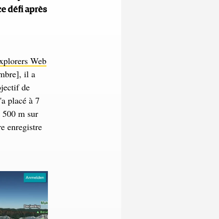
ce défi après
xplorers Web
bre], il a
jectif de
'a placé à 7
7 500 m sur
e enregistre