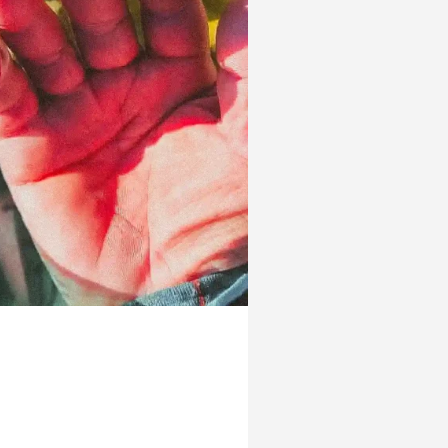
 travailler
iront ses
toit du
ntative de
erest à 7366
e jusqu’au 28