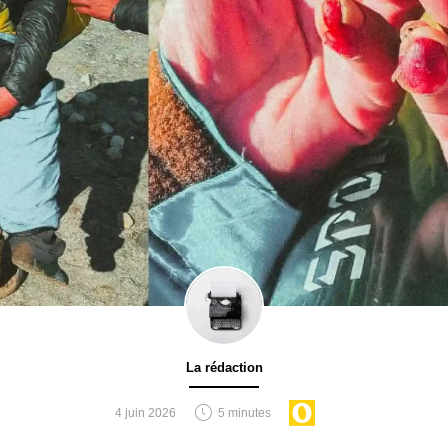
 la voie normale, serait donc une première, à laquelle il semble
 Et peut-être aussi avec un certain sens de la mise en scène, d
 À l’assaut de l’Everest », seul sur le 
rte, ce documentaire de 32 minutes retrace l’extraordinaire te
u jeune alpiniste qui, après avoir atteint l’arête ouest de l’Ev
 renoncer – épuisé et sans marge de sécurité. Il est disponibl
La rédaction
4 juin 2026
5 minutes