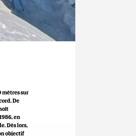
0 mètres sur
cord. De
noît
 1986, en
e. Dès lors,
on objectif