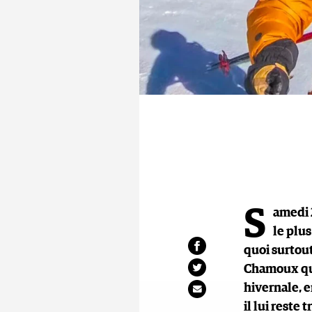
S
amedi 
le plu
quoi surtou
Chamoux qui,
hivernale, e
il lui reste