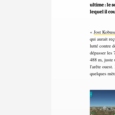
ultime : le 
lequel il co
«
Jost Kobus
qui aurait re
lutté contre d
dépasser les 7
488 m, juste 
l'arête ouest
quelques mèt