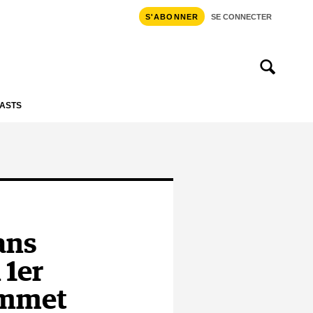
S'ABONNER
SE CONNECTER
ASTS
sans
 1er
sommet