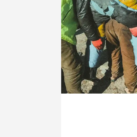
différente de
avec méthode.
détracteurs.
Film : «
monde
Produit par A
février 2020 d
mètres, devra
avril 2025.