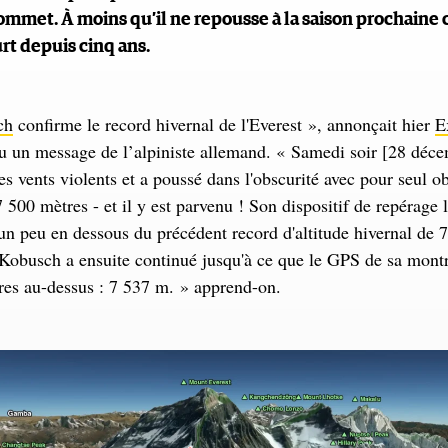
sommet. À moins qu’il ne repousse à la saison prochaine 
urt depuis cinq ans.
ch
confirme le record hivernal de l'Everest », annonçait hier
E
çu un message de l’alpiniste allemand. « Samedi soir [28 décem
es vents violents et a poussé dans l'obscurité avec pour seul ob
 500 mètres - et il y est parvenu ! Son dispositif de repérage l
un peu en dessous du précédent record d'altitude hivernal de 
. Kobusch a ensuite continué jusqu'à ce que le GPS de sa montr
res au-dessus : 7 537 m. » apprend-on.