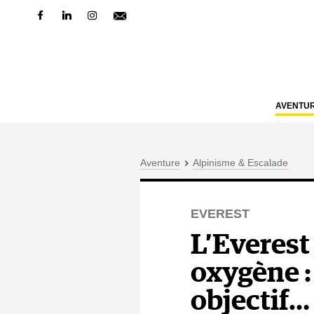
AVENTU
Aventure
Alpinisme & Escalade
EVEREST
L’Everest 
oxygène :
objectif…