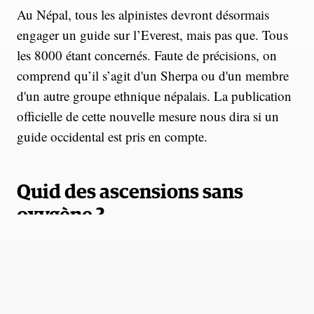
Au Népal, tous les alpinistes devront désormais
engager un guide sur l’Everest, mais pas que. Tous
les 8000 étant concernés. Faute de précisions, on
comprend qu’il s’agit d'un Sherpa ou d'un membre
d'un autre groupe ethnique népalais. La publication
officielle de cette nouvelle mesure nous dira si un
guide occidental est pris en compte.
Quid des ascensions sans
oxygène ?
Elles sont déjà interdites lors des ascensions via le
versant tibétain de l'Everest. A voir si le Népal prend
le même chemin. Ce qui lui assurerait des subsides
supplémentaires, cette prestation étant facturée, bien