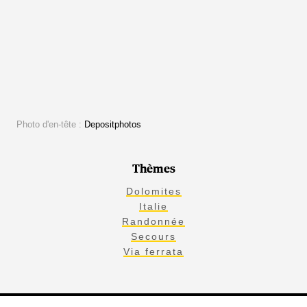
Photo d'en-tête :
Depositphotos
Thèmes
Dolomites
Italie
Randonnée
Secours
Via ferrata