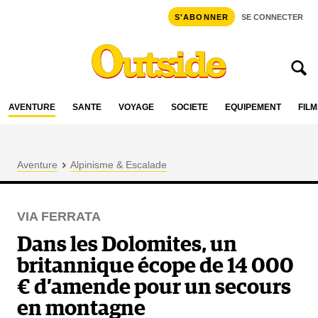
S'ABONNER
SE CONNECTER
AVENTURE
SANTÉ
VOYAGE
SOCIÉTÉ
ÉQUIPEMENT
FILM
Aventure
Alpinisme & Escalade
VIA FERRATA
Dans les Dolomites, un
britannique écope de 14 000
€ d’amende pour un secours
en montagne