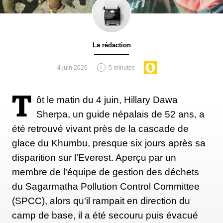
Plus complexe encore, le cap III. Situé sur la face du
Lhotse, à 7299 mètres, il se trouve sur un glacier
escarpé. Là les expéditions creusent simplement des
La rédaction
trous peu profonds dans la glace durcie. Mais le vrai
4 juin 2026
5 minutes
problème se situe plus haut, au camp IV, à 7950
mètres, sur le col Sud. Un plateau gelé où il est
T
impossible de creuser dans le sol. S’ajoutent à cela
ôt le matin du 4 juin, Hillary Dawa
des vents de la force d'un ouragan emportant la
Sherpa, un guide népalais de 52 ans, a
neige susceptible de recouvrir les tas d'excréments.
été retrouvé vivant près de la cascade de
Sans compter que les alpinistes, ralentis par l'air
glace du Khumbu, presque six jours après sa
raréfié et les violentes rafales fréquentes dans la
disparition sur l’Everest. Aperçu par un
zone. ne veulent pas s'éloigner de leur camp.
membre de l’équipe de gestion des déchets
du Sagarmatha Pollution Control Committee
(SPCC), alors qu’il rampait en direction du
Sans changement, le volume
camp de base, il a été secouru puis évacué