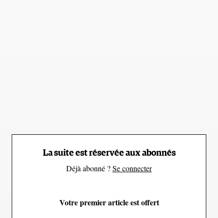
« L'environnement autour le
mont Everest
est très
important pour les alpinistes », explique Tashi
Sherpa, copropriétaire de l'agence népalaise Seven
Summits Treks. « Je ne pense pas que cette mesure
représente un problème pour eux ». D'autant que
cette règlementation est déjà en vigueur sur d'autres
hauts sommets du monde, tels que l'Aconcagua
(6961 m) en Argentine, le mont Vison (4892 m) en
Antarctique et le Denali (6190 m) en Alaska.
La suite est réservée aux abonnés
Plus les camps sont élevés,
Déjà abonné ?
Se connecter
plus les excréments posent
problème
Votre premier article est offert