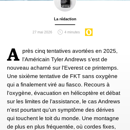
insuffisant. Reste à voir comment les organisateurs
d'expéditions se conformeront aux nouvelles règles
La rédaction
concernant les excréments. Certaines, telles celles de
Lukas Furtenbach, se plie déjà à la règle. Mais
27 mai 2026
4 minutes
combien vont la suivre ?.
A
près cinq tentatives avortées en 2025,
l’Américain Tyler Andrews s’est de
Ryan Waters nous quant à lui déclaré qu'il
nouveau acharné sur l’Everest ce printemps.
demanderait probablement à ses clients de
Une sixième tentative de FKT sans oxygène
transporter leurs sacs depuis les hauteurs jusqu'au
qui a finalement viré au fiasco. Recours à
camp II, où les sacs pourraient être ajoutés à un sac à
l’oxygène, évacuation en hélicoptère et débat
ordures commun qui serait descendu par un guide.
sur les limites de l’assistance, le cas Andrews
« Nous sommes un petit organisateur
n’est pourtant qu’un symptôme des dérives
d’expédition » a-t-il précisé. Cette nouvelle mesure
qui touchent le toit du monde. Une montagne
ne représentera donc pas un grand défi pour nous ».
de plus en plus fréquentée, où cordes fixes,