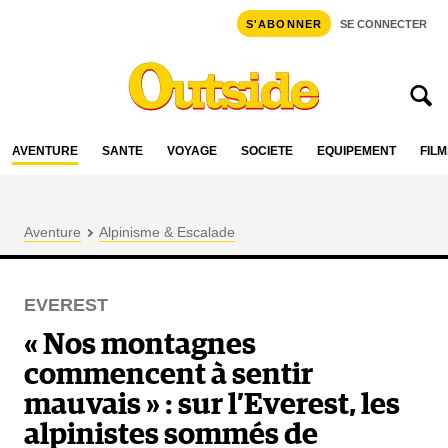
S'ABONNER
SE CONNECTER
AVENTURE
SANTÉ
VOYAGE
SOCIÉTÉ
ÉQUIPEMENT
FILM
Aventure
Alpinisme & Escalade
EVEREST
« Nos montagnes
commencent à sentir
mauvais » : sur l’Everest, les
alpinistes sommés de