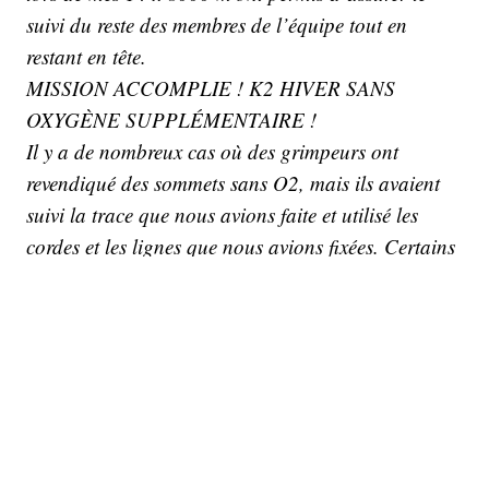
suivi du reste des membres de l’équipe tout en
restant en tête.
MISSION ACCOMPLIE ! K2 HIVER SANS
OXYGÈNE SUPPLÉMENTAIRE !
Il y a de nombreux cas où des grimpeurs ont
revendiqué des sommets sans O2, mais ils avaient
suivi la trace que nous avions faite et utilisé les
cordes et les lignes que nous avions fixées. Certains
de ces cas sont très connus au sein de la
communauté des alpinistes. Là, je demande, qu’est-
ce qui est classé comme une ascension « by fair
means »(dans les règles de l’art, ndlr) ?
Personnellement, cela n’a jamais été une affaire
importante pour moi et ça ne l’est toujours pas.
Quand on vient, comme moi des forces spéciales