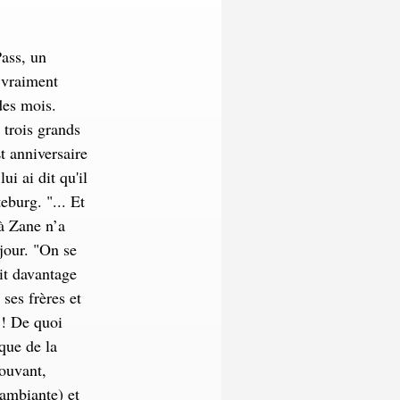
Pass, un
 vraiment
des mois.
 trois grands
t anniversaire
i ai dit qu'il
eburg. "... Et
là Zane n’a
jour. "On se
ait davantage
ses frères et
 ! De quoi
que de la
ouvant,
 ambiante) et