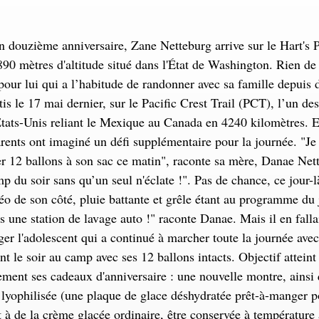
n douzième anniversaire, Zane Netteburg arrive sur le Hart's 
0 mètres d'altitude situé dans l'État de Washington. Rien de
pour lui qui a l’habitude de randonner avec sa famille depuis 
is le 17 mai dernier, sur le Pacific Crest Trail (PCT), l’un des
Etats-Unis reliant le Mexique au Canada en 4240 kilomètres. E
rents ont imaginé un défi supplémentaire pour la journée. "Je lu
er 12 ballons à son sac ce matin", raconte sa mère, Danae Nett
mp du soir sans qu’un seul n'éclate !". Pas de chance, ce jour-
éo de son côté, pluie battante et grêle étant au programme du 
ns une station de lavage auto !" raconte Danae. Mais il en fall
er l'adolescent qui a continué à marcher toute la journée avec 
nt le soir au camp avec ses 12 ballons intacts. Objectif atteint
ment ses cadeaux d'anniversaire : une nouvelle montre, ainsi 
lyophilisée (une plaque de glace déshydratée prêt-à-manger p
 à de la crème glacée ordinaire, être conservée à température