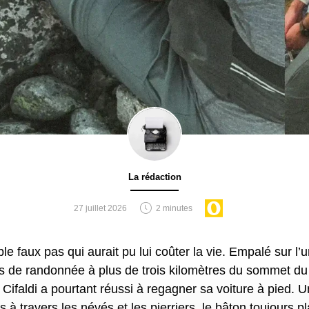
hian Trail".
t donc retournée en Afrique. L’occasion de remettre les pieds à
d’un nouveau-né. Sans pour autant perdre de vue leur projet : 
ivide Trail. Un an plus tard, en 2022, avec, dans le porte-béb
s se sont élancés sur leur seconde grande randonnée, qu’ils bo
 allaitant encore et Olen étant chargé d’enseigner les tables d
n aux plus grands.
La rédaction
27 juillet 2026
2 minutes
s de randonnée à plus de trois kilomètres du sommet du
Cifaldi a pourtant réussi à regagner sa voiture à pied. 
s à travers les névés et les pierriers, le bâton toujours p