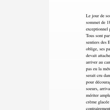
Le jour de so
sommet de 189
exceptionnel 
Tous sont part
sentiers des 
oblige, ses pa
devait attach
arriver au ca
pas eu la mét
serait cru da
pour décourag
soeurs, arriva
mériter ample
crème glacée 
contrairement