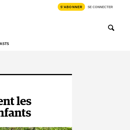
S'ABONNER
SE CONNECTER
ASTS
nt les
enfants