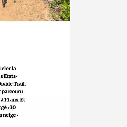
ucler la
s Etats-
ivide Trail.
t parcouru
 à 14 ans. Et
rgé : 30
a neige -