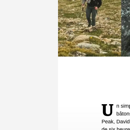
sur l'Appalac
La famille es
de s’occuper 
Continental D
de 8 mois, il
succès, Danae
multiplicatio
Un simple faux pas qui aurait pu lui coûter la vie. Empalé sur l’un de ses
bâton
Peak, David 
de six heure