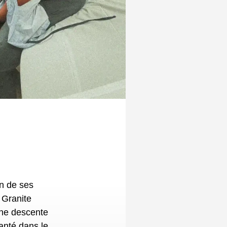
 l’hôpital et
le
é, Piper, âgée
ucleront avec
e
 Granite
Une descente
lanté dans le