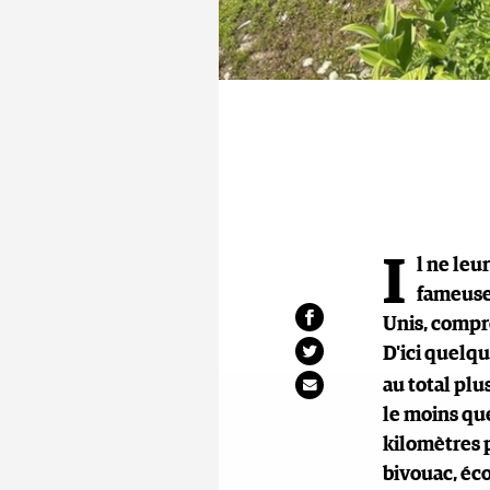
I
l ne leu
fameuse 
Unis, compre
D'ici quelq
au total plu
le moins que
kilomètres p
bivouac, éco