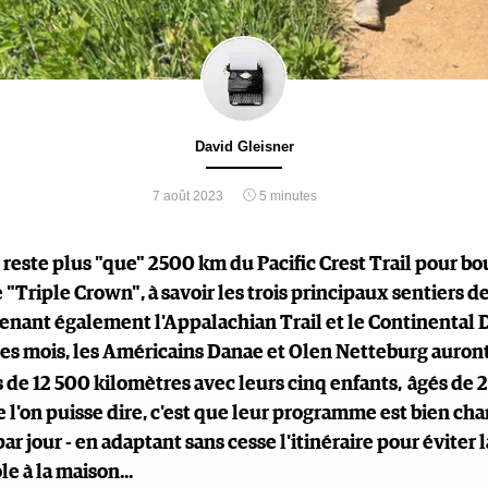
David Gleisner
7 août 2023
5 minutes
r reste plus "que" 2500 km du Pacific Crest Trail pour bo
"Triple Crown", à savoir les trois principaux sentiers de
nant également l'Appalachian Trail et le Continental D
ues mois, les Américains Danae et Olen Netteburg auron
s de 12 500 kilomètres avec leurs cinq enfants,
âgés de 2
 l'on puisse dire, c'est que leur programme est bien cha
ar jour - en adaptant sans cesse l'itinéraire pour éviter l
le à la maison...