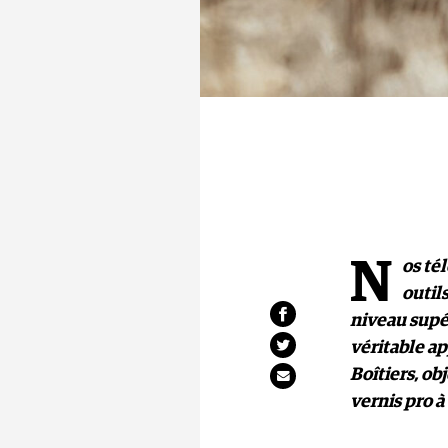
N
os té
outil
niveau supér
véritable a
Boîtiers, ob
vernis pro à