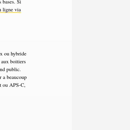
s bases. Si
 ligne via
ex ou hybride
 aux boitiers
and public.
ur a beaucoup
mat ou APS-C,