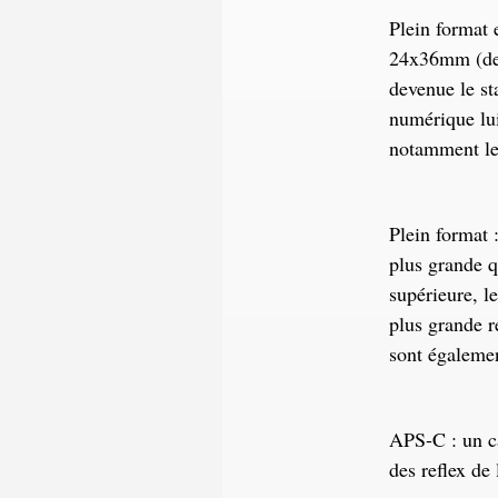
Plein format 
24x36mm (de p
devenue le st
numérique lui 
notamment les
Plein format 
plus grande q
supérieure, l
plus grande r
sont égalemen
APS-C : un ca
des reflex d