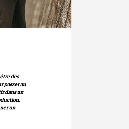
 être des
r passer au
tir dans un
oduction.
nner un