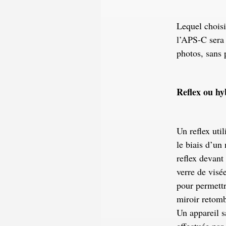
Lequel choisi
l’APS-C sera 
photos, sans 
Reflex ou hy
Un reflex util
le biais d’un
reflex devant
verre de visé
pour permettr
miroir retomb
Un appareil s
effectuée par