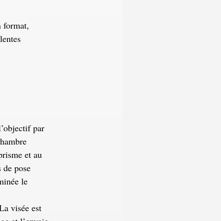
n format,
lentes
l’objectif par
 chambre
prisme et au
s de pose
minée le
La visée est
ge et l’envoie