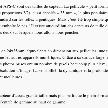
et APS-C sont des tailles de capteur. La pellicule « petit form
roportions 3/2), aussi appelée « 35 mm », la plus populaire,
andard sur les reflex argentiques. Mais c’eut été trop simple q
emboîte le pas ! Il existe aujourd’hui des capteurs de taille di
 deux sur lesquels nous allons nous pencher.
: de 24x36mm, équivalents en dimension aux pellicules, une ta
ue les autres appareils numériques. Grâce à sa surface largem
es photos prises ont un nombre de pixels beaucoup plus élevé, 
ésolution d’image. La sensibilité, la dynamique et la profon
t meilleures.
pteur d’assez grande taille mais plus petit que le plein format
e l’entrée de gamme au haut de gamme.