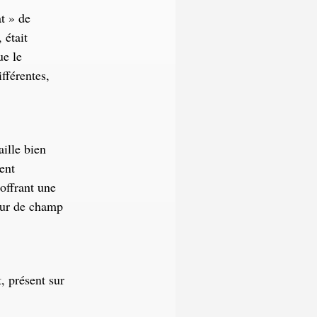
at » de
 était
ue le
fférentes,
ille bien
ent
offrant une
deur de champ
, présent sur