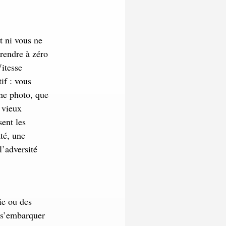
t ni vous ne
rendre à zéro
itesse
if : vous
une photo, que
 vieux
sent les
té, une
l’adversité
ie ou des
e s’embarquer