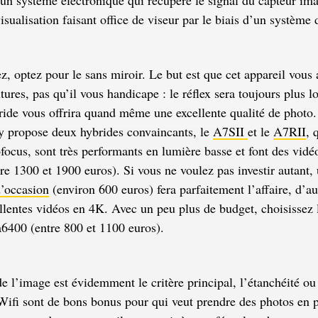
isualisation faisant office de viseur par le biais d’un système d
ez, optez pour le sans miroir. Le but est que cet appareil vou
tures, pas qu’il vous handicape : le réflex sera toujours plus l
bride vous offrira quand même une excellente qualité de photo
y propose deux hybrides convaincants, le
A7SII
et le
A7RII
, 
ofocus, sont très performants en lumière basse et font des vidé
tre 1300 et 1900 euros). Si vous ne voulez pas investir autant,
’occasion
(environ 600 euros) fera parfaitement l’affaire, d’au
llentes vidéos en 4K. Avec un peu plus de budget, choisissez 
a6400 (entre 800 et 1100 euros).
 de l’image est évidemment le critère principal, l’étanchéité ou
Wifi sont de bons bonus pour qui veut prendre des photos en p