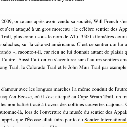
2009, onze ans après avoir vendu sa société, Will French s’es
et s’est attaqué à un gros morceau : le célèbre sentier des Ap
Trail, plus connu sous le nom de AT). 3500 kilomètres coura
palaches, sur la côte est américaine. C’est ce sentier qui lui 
rando », raconte-t-il, car rien ne lui donnait autant de plaisir
 l’autre. Aussi l’a-t-on vu s’aventurer sur d’autres sentiers am
Long Trail, le Colorado Trail et le John Muir Trail par exempl
e d'amour avec les longues marches l'a même conduit de l'autre
 jusqu’en Ecosse, où il s'est attaqué au Cape Wrath Trail, un t
les non balisé tracé à travers des collines couvertes d'ajoncs. 
 automne-là, lors de l'ouverture du musée du sentier des Appa
 appris que l'Écosse allait faire partie du
Sentier International