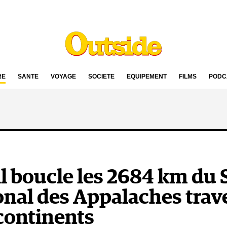
RE
SANTÉ
VOYAGE
SOCIÉTÉ
ÉQUIPEMENT
FILMS
PODC
 il boucle les 2684 km du 
onal des Appalaches trav
 continents