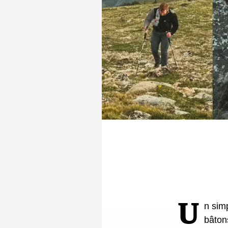
à travers le 
trop gros pour
donc sa fameu
randonner à T
du SIA.
Un simple faux pas qui aurait pu lui coûter la vie. Empalé sur l’un de ses
bâton