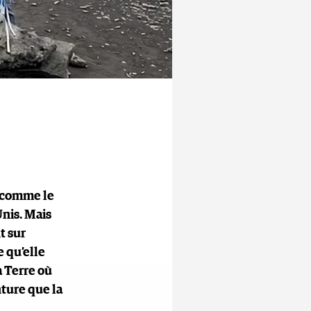
é comme le
Unis. Mais
t sur
e qu’elle
a Terre où
nture que la