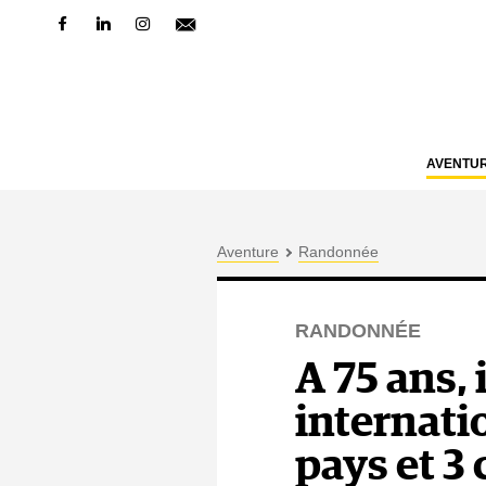
AVENTU
Aventure
Randonnée
RANDONNÉE
A 75 ans,
internati
pays et 3