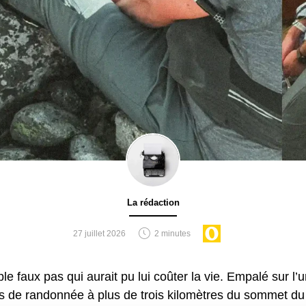
nord du Maine et le Canada. Il y renonce pourtant - l’objectif é
 lui – mais l’idée était restée dans un coin de sa tête. Auparav
se randonnée en Ecosse, puis prendra la route vers le Canad
erre-Neuve-et-Labrador, donnant ainsi le coup d'envoi officiel
La rédaction
27 juillet 2026
2 minutes
s de randonnée à plus de trois kilomètres du sommet du