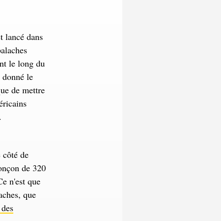
t lancé dans
palaches
nt le long du
a donné le
 que de mettre
éricains
e.
 côté de
ronçon de 320
Ce n'est que
laches, que
 des