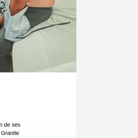
tait encore
ant, il fera
a pour
 de sa quête
 Granite