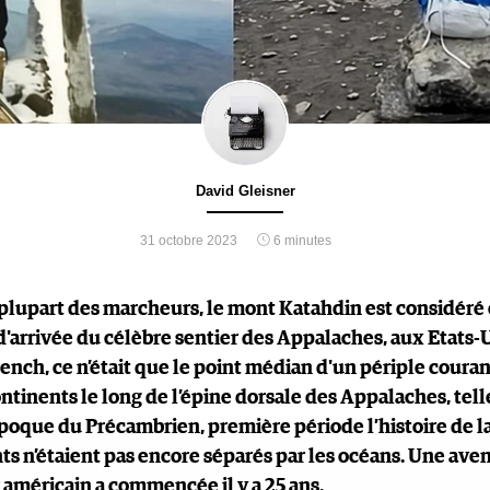
David Gleisner
31 octobre 2023
6 minutes
 plupart des marcheurs, le mont Katahdin est considér
d'arrivée du célèbre sentier des Appalaches, aux Etats-
ench, ce n’était que le point médian d'un périple couran
ntinents le long de l’épine dorsale des Appalaches, tell
’époque du Précambrien, première période l’histoire de l
ts n’étaient pas encore séparés par les océans. Une ave
américain a commencée il y a 25 ans.