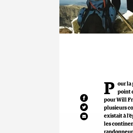
P
our la
point 
pour Will Fr
plusieurs co
existait à l
les continen
randonneur 