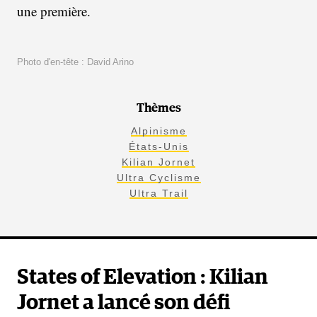
une première.
Photo d'en-tête : David Arino
Thèmes
Alpinisme
États-Unis
Kilian Jornet
Ultra Cyclisme
Ultra Trail
States of Elevation : Kilian
Jornet a lancé son défi