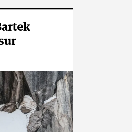
Bartek
sur
nes n’ont pas
logiques et
assée. « Nous
nque de
t nous et ne
lait pas les
 qu’elles
le peu de