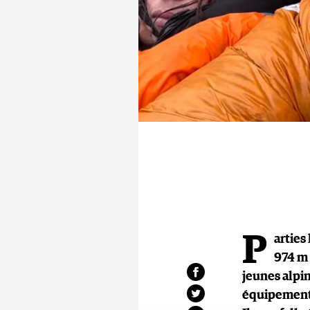
P
arties
974 m 
jeunes alpin
équipement n