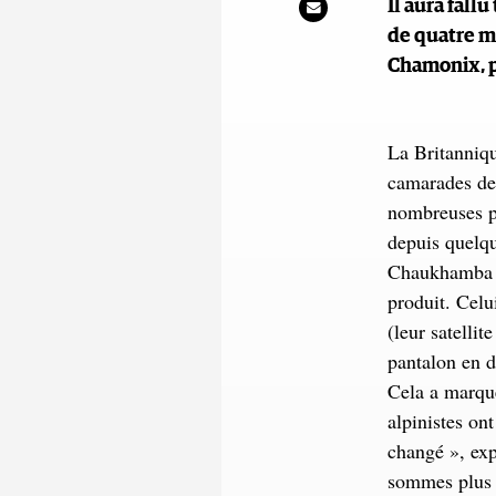
Il aura fall
de quatre 
Chamonix, pr
La Britanniqu
camarades de 
nombreuses pr
depuis quelqu
Chaukhamba II
produit. Celui
(leur satelli
pantalon en d
Cela a marqué
alpinistes on
changé », ex
sommes plus e