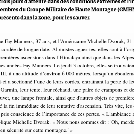
u trois jours d’attente dans des conditions extrêmes et l’
membres du Groupe Militaire de Haute Montagne (GMH
ésents dans la zone, pour les sauver.
e Fay Manners, 37 ans, et l’Américaine Michelle Dvorak, 31 
cordée de longue date. Alpinistes aguerries, elles sont à l’ori
emières ascensions dans l’Himalaya ainsi que dans les Alpes
es années Fay Manners. Le jeudi 3 octobre, elles se trouvaien
I, à une altitude d’environ 6 000 mètres, lorsqu’un ébouleme
-ci a sectionné l’une de leurs cordes, entraînant la perte de le
te Garmin, leur tente, leur réchaud, une paire de crampons et de
uvet, une lampe frontale, ainsi que d'autres objets de première
 la fin immédiate de leur tentative d'ascension. Très vite, les
t pris conscience de l’importance de ces pertes. « L'ambiance 
plique Michelle Dvorak. « Nous nous sommes dit : 'Oh, merd
n sécurité sur cette montagne.' »