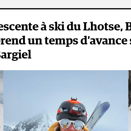
helle Dvorak)
escente à ski du Lhotse, 
ptère les survole sans les voir
rend un temps d’avance 
 à leurs recherches, l’armée de l’air et l’armée de terre indien
argiel
ser le premier jour en raison des mauvaises conditions météoro
. C’est donc une première nuit très éprouvante qu’elles ont p
pothermie (…) nous tremblions constamment en raison du ma
 de chaleur », a expliqué Fay. « L’hélicoptère est repassé devan
ues. Nous étions dévastées.»
atin, elles ont dû se rendre à l’évidence, « l’hélicoptère n’al
 continuait à les survoler sans les voir. Dès lors, elles savaient
 d’autre choix que d’essayer de descendre plus bas. Utilisant 