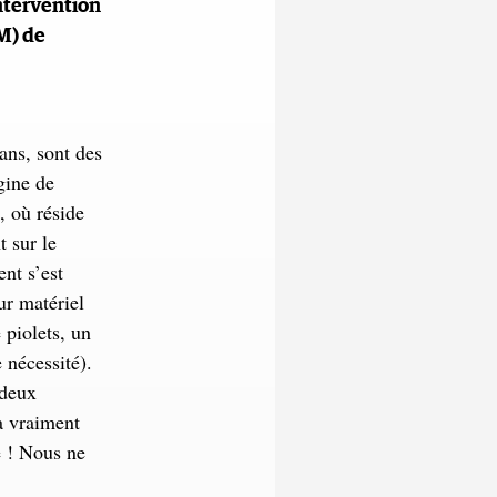
intervention
M) de
ans, sont des
gine de
, où réside
t sur le
nt s’est
ur matériel
 piolets, un
 nécessité).
 deux
a vraiment
e ! Nous ne