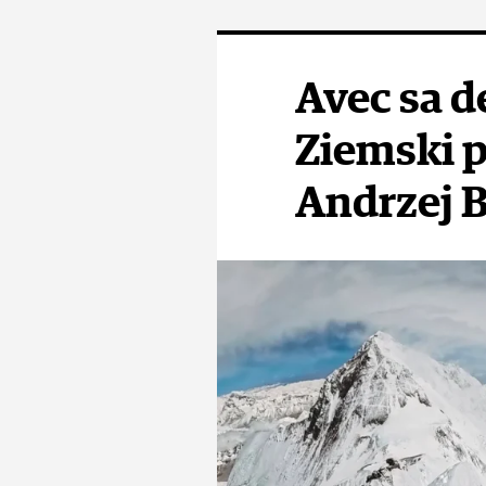
(Fay Manners & Mic
Avec sa d
L'hélico
Ziemski p
Mais, lancées
Andrzej B
pu les locali
de l’altitude
étions en hy
nourriture et
nous a pas v
Au deuxième m
aider » car il
n’avaient pas