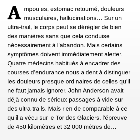
là ne s’y intéressaient pas du tout. De tout ça, on ne
A
mpoules, estomac retourné, douleurs
peut que la remercier. Ce qu'elle a fait profite à tout
musculaires, hallucinations… Sur un
le monde. Elle a redéfini ce que je pensais être
ultra-trail, le corps peut se dérégler de bien
possible dans ces courses, et parce qu'elle était si
des manières sans que cela conduise
loin devant ce que faisaient les autres coureuses, je
nécessairement à l’abandon. Mais certains
crois que nous avons toutes compris qu’il y avait
symptômes doivent immédiatement alerter.
une marge entre elles et nous, et que maintenant il
Quatre médecins habitués à encadrer des
s’agissait de la grignoter.
courses d’endurance nous aident à distinguer
les douleurs presque ordinaires de celles qu’il
ne faut jamais ignorer. John Anderson avait
Est-ce qu’il t’a semblé alors possible de
déjà connu de sérieux passages à vide sur
réduire la marge de Courtney Dauwalter ?
des ultra-trails. Mais rien de comparable à ce
Mon objectif n’a jamais été de la rattraper. Mais
qu’il a vécu sur le Tor des Glaciers, l’épreuve
quand on voit la marge entre elle et les autres
de 450 kilomètres et 32 000 mètres de…
femmes, on comprend qu’il y a vraiment de l'espace.