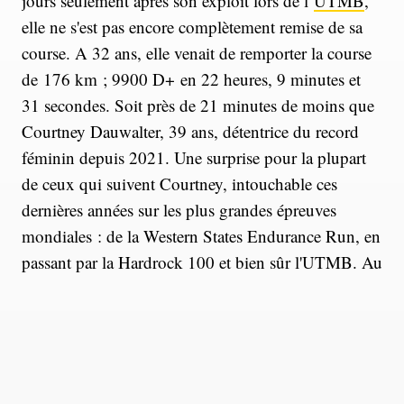
jours seulement après son exploit lors de l’
UTMB
,
elle ne s'est pas encore complètement remise de sa
course. A 32 ans, elle venait de remporter la course
de 176 km ; 9900 D+ en 22 heures, 9 minutes et
31 secondes. Soit près de 21 minutes de moins que
Courtney Dauwalter, 39 ans, détentrice du record
féminin depuis 2021. Une surprise pour la plupart
de ceux qui suivent Courtney, intouchable ces
dernières années sur les plus grandes épreuves
mondiales : de la Western States Endurance Run, en
passant par la Hardrock 100 et bien sûr l'UTMB. Au
point que les experts n’hésitaient pas à la qualifier en
2023 de « meilleure traileuse de tous les temps ».
Or, le récent record de Katie Schide à l'UTMB met