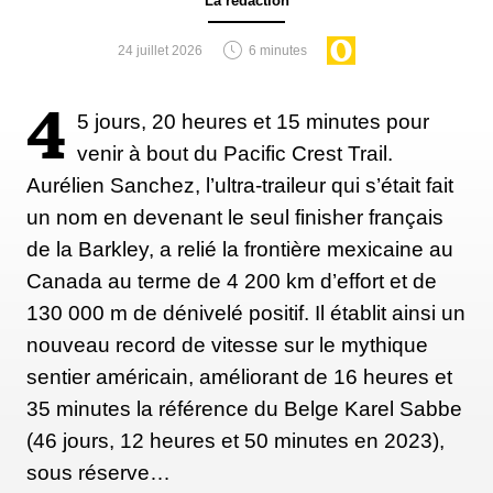
La rédaction
habitants dans les Alpes. Quels sont les
avantages et les inconvénients de tel choix
24 juillet 2026
6 minutes
?
4
5 jours, 20 heures et 15 minutes pour
Le plus grand avantage est… qu'il n'y a vraiment
venir à bout du Pacific Crest Trail.
rien d'autre par ici ! Rien d'autre que de s'entraîner et
Aurélien Sanchez, l’ultra-traileur qui s’était fait
de se reposer. Vivre ici permet vraiment de se
un nom en devenant le seul finisher français
reposer. Les jours de repos, on ne peut pas aller
de la Barkley, a relié la frontière mexicaine au
prendre un café avec un ami, puis aller faire un tour
Canada au terme de 4 200 km d’effort et de
à la bibliothèque et à l'épicerie du coin. Non, ces
130 000 m de dénivelé positif. Il établit ainsi un
jours-là, je ne peux vraiment rien faire d'autre que
nouveau record de vitesse sur le mythique
me poser sur mon canapé et peut-être faire une petite
sentier américain, améliorant de 16 heures et
promenade dans le village. J'aime bien aller boire un
35 minutes la référence du Belge Karel Sabbe
café quand je suis en ville, mais ce n'est pas le style
(46 jours, 12 heures et 50 minutes en 2023),
de vie dont j'ai besoin tous les jours. Vivre ici nous
sous réserve…
donne (elle vit avec son compagnon, l'ultra traileur