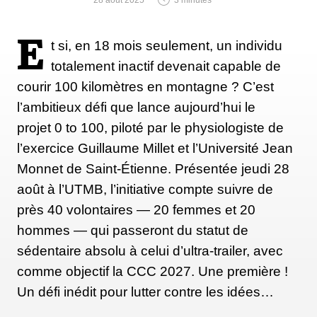
jugement. Au lieu de résister ou de se plaindre, on
pratique l'acceptation, explique Gilly McArthur.
E
t si, en 18 mois seulement, un individu
Ainsi, lorsqu'elle emmène des personnes à la piscine
totalement inactif devenait capable de
et qu'on lui demande s'il fera froid, elle écarte toute
courir 100 kilomètres en montagne ? C’est
référence au froid et répond simplement qu'il s'agit «
l’ambitieux défi que lance aujourd’hui le
seulement d'une expérience. Observez juste ce qui se
projet 0 to 100, piloté par le physiologiste de
passe. Essayez de ne pas lui coller d'étiquette, et ça
l’exercice Guillaume Millet et l’Université Jean
finira par passer ».
Monnet de Saint-Étienne. Présentée jeudi 28
août à l’UTMB, l’initiative compte suivre de
près 40 volontaires — 20 femmes et 20
Surmonter l'intensité des sensations provoquées par
hommes — qui passeront du statut de
l'eau froide procure également une joie
sédentaire absolu à celui d’ultra-trailer, avec
indescriptible – au-delà du simple coup de boost
comme objectif la CCC 2027. Une première !
momentané, il s’agit d'un véritable rappel de ce dont
Un défi inédit pour lutter contre les idées…
nous sommes capables. Et au final, cette leçon est