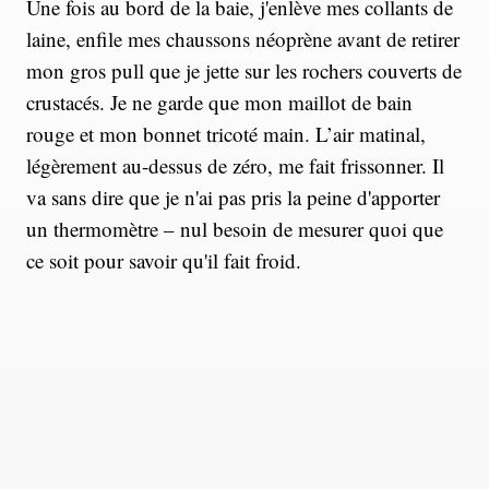
Une fois au bord de la baie, j'enlève mes collants de
laine, enfile mes chaussons néoprène avant de retirer
mon gros pull que je jette sur les rochers couverts de
crustacés. Je ne garde que mon maillot de bain
rouge et mon bonnet tricoté main. L’air matinal,
légèrement au-dessus de zéro, me fait frissonner. Il
va sans dire que je n'ai pas pris la peine d'apporter
un thermomètre – nul besoin de mesurer quoi que
ce soit pour savoir qu'il fait froid.
Mon cerveau m'implore de ne
pas entrer dans l'eau
S’en suit le moment le plus difficile : rester debout
et attendre en regardant l'eau salée, en me