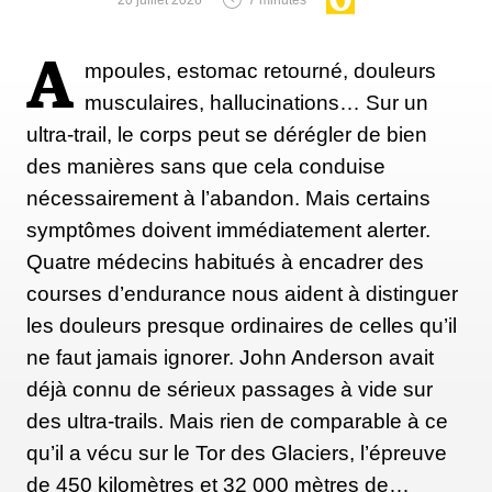
tradition mensuelle est devenue un véritable rituel
quotidien – je me mettais à l'eau, souvent dans le
A
mpoules, estomac retourné, douleurs
noir du matin, avant de me rendre au travail. Et
musculaires, hallucinations… Sur un
même si je ne me suis jamais qualifiée de nageuse,
ultra-trail, le corps peut se dérégler de bien
ce que j’éprouvais au contact de l’eau froide me
des manières sans que cela conduise
faisait y revenir jour après jour. Étant écrivaine et
nécessairement à l’abandon. Mais certains
artiste, je me suis rapidement rendu compte que ces
symptômes doivent immédiatement alerter.
immersions quotidiennes faisaient désormais
Quatre médecins habitués à encadrer des
intégralement partie de mon processus créatif. Elles
courses d’endurance nous aident à distinguer
me rendaient plus présente au monde, plus
les douleurs presque ordinaires de celles qu’il
consciente, et m'apportaient souvent ce soupçon de
ne faut jamais ignorer. John Anderson avait
clairvoyance dont j'avais le plus besoin pour mes
déjà connu de sérieux passages à vide sur
travaux.
des ultra-trails. Mais rien de comparable à ce
qu’il a vécu sur le Tor des Glaciers, l’épreuve
de 450 kilomètres et 32 000 mètres de…