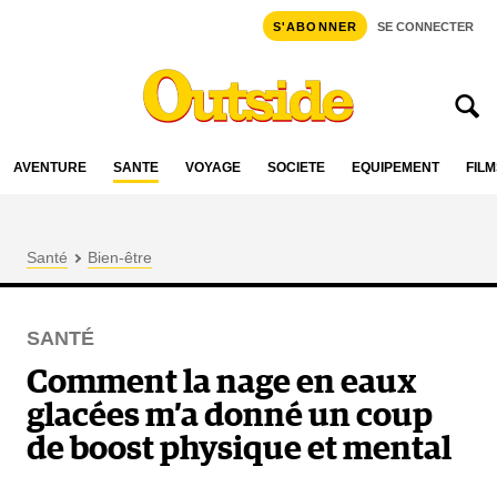
S'ABONNER
SE CONNECTER
AVENTURE
SANTÉ
VOYAGE
SOCIÉTÉ
ÉQUIPEMENT
FILM
Santé
Bien-être
SANTÉ
Comment la nage en eaux
glacées m’a donné un coup
de boost physique et mental