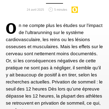
Au cours de l'année écoulée, nager en eaux froides
m'a constamment rappelé que les saisons et les eaux
24 avril 2025
5 minutes
changent, tout comme mes émotions. Mais je
pourrais toujours compter sur cette sensation unique
O
n ne compte plus les études sur l’impact
ressentie au moment où j'enfile mon maillot de bain
de l’ultrarunning sur le système
et plonge dans l'eau pour tout évacuer et repartir à
cardiovasculaire, les reins ou les lésions
zéro.
osseuses et musculaires. Mais les effets sur le
cerveau sont nettement moins documentés.
Or, si les conséquences négatives de cette
pratique ne sont pas à négliger, il semble qu’il
y ait beaucoup de positif à en tirer, selon les
recherches actuelles. Privation de sommeil : le
seuil des 12 heures Dès lors qu’une épreuve
dépasse les 12 heures, la plupart des athlètes
se retrouvent en privation de sommeil, ce qui,