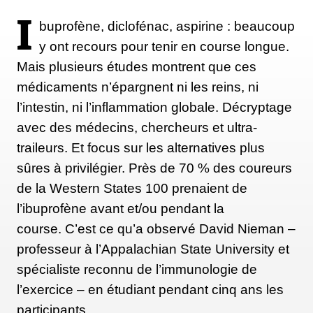
Katharine Montstream, qui a fondé son propre
I
buprofène, diclofénac, aspirine : beaucoup
groupe, fait également partie de ces adeptes. Piquée
y ont recours pour tenir en course longue.
par le virus de l'eau froide il y a quelques années
Mais plusieurs études montrent que ces
déjà, elle a constaté, durant l'hiver 2020, que face à
médicaments n’épargnent ni les reins, ni
la pandémie cette pratique lui avait été plus utile que
l’intestin, ni l’inflammation globale. Décryptage
jamais. Elle a donc commencé à se baigner
avec des médecins, chercheurs et ultra-
quotidiennement dans un lac, un rituel qui n’est pas
traileurs. Et focus sur les alternatives plus
passé inaperçu.
sûres à privilégier. Près de 70 % des coureurs
de la Western States 100 prenaient de
« Au bout d'un moment, on est venu me demander
l’ibuprofène avant et/ou pendant la
si j’allais le refaire. Et quand ». Elle a donc lancé
course. C’est ce qu’a observé David Nieman –
une groupe en ligne, baptisé Red Hot Chilly
professeur à l’Appalachian State University et
Dippers (dippers signifinant ceux qui s’immergent
spécialiste reconnu de l’immunologie de
en eaux froides), qui est très vite passé de 17 à 150
l’exercice – en étudiant pendant cinq ans les
membres. Tout au long de l'hiver, ils ont
participants…