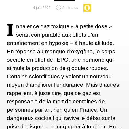
de défi ou une histoire personnelle », explique
4 juin 2025
5 minutes
Puranjot Kaur.
I
nhaler ce gaz toxique « à petite dose »
serait comparable aux effets d’un
Katharine Montstream a d'ailleurs constaté la même
entraînement en hypoxie – à haute altitude.
chose, notant que de nombreuses personnes de son
En réponse au manque d’oxygène, le corps
groupe ont lutté contre le deuil et la dépression
sécrète en effet de l’EPO, une hormone qui
grâce à cette pratique. Qu'il s'agisse de l'eau, du
stimule la production de globules rouges.
sentiment d'appartenance à la communauté qu'offre
Certains scientifiques y voient un nouveau
le fait de se réunir sur les rivages froids, ou d'une
moyen d’améliorer l’endurance. Mais d’autres
combinaison des deux, cette pratique a été l'occasion
rappellent, à juste titre, que ce gaz est
« de les aider à sourire à nouveau », souligne-t-elle.
responsable de la mort de centaines de
personnes par an, rien qu’en France. Un
Au fur et à mesure que la saison avançait, j'ai
dangereux cocktail qui ravive le débat sur la
continué les immersions dans l'eau froide. Et peu à
prise de risque… pour gagner à tout prix. En…