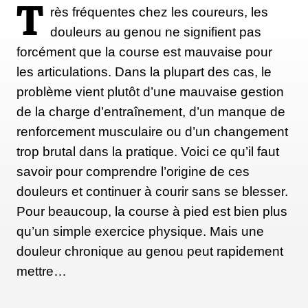
une collection de têtes couvertes d'un bonnet laine,
T
rès fréquentes chez les coureurs, les
dépassant de l’eau glacée. Je suis également tombée
douleurs au genou ne signifient pas
sur le livre «
Wintering
» de Katherine May, dans
forcément que la course est mauvaise pour
lequel je me suis retrouvée à la lecture de la
les articulations. Dans la plupart des cas, le
description de son corps après la baignade : « Le
problème vient plutôt d’une mauvaise gestion
sang picote dans mes veines pendant des heures,
de la charge d’entraînement, d’un manque de
comme si on m'avait injecté un sérum magique »,
renforcement musculaire ou d’un changement
écrit-elle. Ce qui a confirmé ce que mon organisme
trop brutal dans la pratique. Voici ce qu’il faut
savait déjà : me plonger dans l'eau froide me faisait
savoir pour comprendre l’origine de ces
du bien, mentalement et physiquement.
douleurs et continuer à courir sans se blesser.
Pour beaucoup, la course à pied est bien plus
qu’un simple exercice physique. Mais une
Mes immersions régulières dans l’eau froide m'ont
douleur chronique au genou peut rapidement
également permis de faire partie d'un groupe de
mettre…
natation hivernale : le Zeno Swim Club de
l'Outdoor Swimming Society. Lancé à l'hiver 2019,