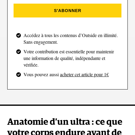
par le froid. Avec l’expérience, je sais que pour
S'ABONNER
rendre la tâche plus aisée, je dois parvenir à mettre
mes épaules sous l'eau.
Accédez à tous les contenus d’Outside en illimité.
Sans engagement.
Pourtant, pour être honnête, j’aime bien me
Votre contribution est essentielle pour maintenir
maintenir ici pendant quelques secondes, avec la
une information de qualité, indépendante et
moitié de mon corps exposée à l'air hivernal, et
vérifiée.
l'autre moitié immergée dans l'eau glacée. Une
Vous pouvez aussi
acheter cet article pour 1€
certaine intensité se dégage de cet « avant », comme
si je me préparais à accomplir l’après. Je ressens le
froid, je suis pleinement consciente du moment, si
bien que j'entends même le battement des ailes de la
mouette me survolant.
Anatomie d’un ultra : ce que
votre corps endure avant de