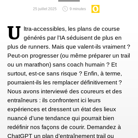
bons, je prouverai le contraire en les accompagnant
25 juillet 2025
9 minutes
jeudi. Ce ne sont pas des épreuves hyper
médiatisées, ni même hyper reconnues au niveau
U
ltra-accessibles, les plans de course
mondial alors il n'y a pas vraiment d'argent. J'ai
générés par l’IA séduisent de plus en
envie d'ouvrir la voie aux Kenyans
» souligne
plus de runners. Mais que valent-ils vraiment ?
Benoît.
« Grâce au soutien de mon équipe, Laurie,
Peut-on progresser (ou même préparer un trail
Océane et Dylan, j'ambitionne de monter une équipe
ou un marathon) sans coach humain ? Et
pro afin de les accompagner à l'avenir. On ne va pas
surtout, est-ce sans risque ? Enfin, à terme,
les renvoyer au Kenya sans espoir, sans cette
pourraient-ils les remplacer définitivement ?
dynamique
».
Nous avons interviewé des coureurs et des
entraîneurs : ils confrontent ici leurs
expériences et dressent un état des lieux
nuancé d’une tendance qui pourrait bien
redéfinir nos façons de courir. Demandez à
ChatGPT un plan d’entraînement trail ou