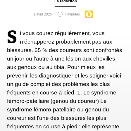
Début de l’épreuve homme (100 km soit un peu
La rédaction
plus de 17 tours de circuits) : 7h
1 avril 2025
7 minutes
Début de l’épreuve femme (50 km soit un peu plus
de 8 tours de circuits ) : 7h
S
i vous courez régulièrement, vous
n’échapperez probablement pas aux
LIVE
blessures. 65 % des coureurs sont confrontés
un jour ou l’autre à une lésion aux chevilles,
aux genoux ou au tibia. Pour mieux les
prévenir, les diagnostiquer et les soigner voici
un guide complet des problèmes les plus
fréquents en course à pied. 1. Le syndrome
fémoro-patellaire (genou du coureur) Le
syndrome fémoro-patellaire ou genou du
(BZ Team)
coureur est l’une des blessures les plus
fréquentes en course à pied : elle représente