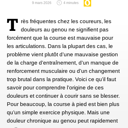
9 mars 2026
4 minutes
professionnels kenyans à retourner travailler dans les
champs pour subvenir à leurs besoins ainsi qu'à
T
ceux de leur famille.
« Ca m'a ramené à une
rès fréquentes chez les coureurs, les
situation personnelle : après avoir arrêté ma carrière,
douleurs au genou ne signifient pas
j'ai vécu une période très difficile financièrement.
forcément que la course est mauvaise pour
J'étais à la recherche d'un nouveau partenaire et
les articulations. Dans la plupart des cas, le
d'une autre forme de travail. J'ai eu la chance d'avoir
problème vient plutôt d’une mauvaise gestion
un mécène qui est venu vers moi et qui me soutient
de la charge d’entraînement, d’un manque de
encore aujourd'hui. Après quelques années, j'ai eu
renforcement musculaire ou d’un changement
envie de tendre à mon tour la main
» nous confie
trop brutal dans la pratique. Voici ce qu’il faut
Benoît.
savoir pour comprendre l’origine de ces
douleurs et continuer à courir sans se blesser.
Pour beaucoup, la course à pied est bien plus
C'est pourquoi, il a sélectionné un groupe de 9
qu’un simple exercice physique. Mais une
athlètes kenyans (6 hommes et 3 femmes) pour
douleur chronique au genou peut rapidement
qu’ils puissent s’entraîner à nouveau - au « JC Iten