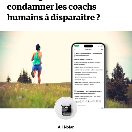
condamner les coachs
humains à disparaître ?
Benoît Zwierzchiewski et les 9 coureurs de la BZ Team. (BZ Team)
Pendant des mois, à hauteur de 3000€ par mois, il a
financé l’intégralité des frais liés aux besoins
quotidiens des athlètes tout en proposant un stage
d'entraînement, un suivi nutritionnel et
kinésithérapique en collaboration avec le « JC Iten
Kenya Training Camp
», dirigé par Claude
Guillaume.
« J'ai souvent entendu dire qu'en ultra-
Ali Nolan
distance les Kenyans n'avaient pas le potentiel d'être