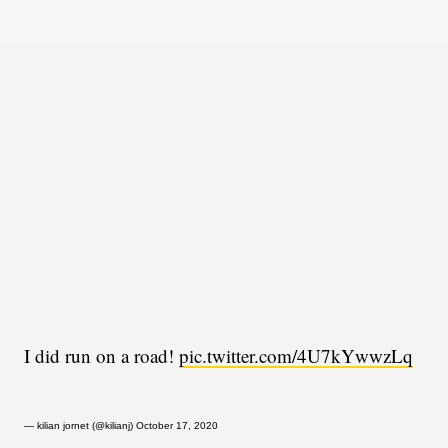
I did run on a road!
pic.twitter.com/4U7kYwwzLq
— kilian jornet (@kilianj)
October 17, 2020