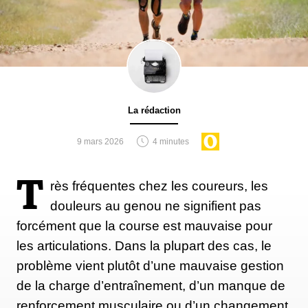
Nicolas Rivière
: après une première participation
en 2018 (22e), le Réunionnais avait fait sensation
l’année suivante en arrivant 2e, main dans la main
avec Ludovic Pommeret.
La rédaction
Article initialement publié le 5 octobre 2023, re-
publié le 18 octobre 2023
.
9 mars 2026
4 minutes
T
rès fréquentes chez les coureurs, les
douleurs au genou ne signifient pas
forcément que la course est mauvaise pour
les articulations. Dans la plupart des cas, le
problème vient plutôt d’une mauvaise gestion
de la charge d’entraînement, d’un manque de
renforcement musculaire ou d’un changement