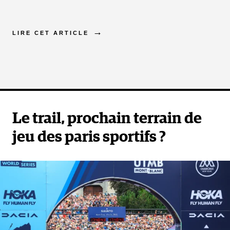
brillé cette saison, voici ceux et celles que nous
aurions aimé voir courir cette année.
LIRE CET ARTICLE
Kilian Jornet
: vainqueur en 2010 et en 2012,
Kilian Jornet, 1e sur l’UTMB 2022, souffre encore
de sa blessure et ne pourra donc pas tenter de
décrocher une 3e victoire sur la Diagonale.
Le trail, prochain terrain de
jeu des paris sportifs ?
Beñat Marmissolle
: après sa très belle 2e place à la
Hardrock 100, il arrivait avec une belle étiquette de
favori, mais le vainqueur en titre qui avait sans doute
à coeur d’oublier son UTMB, est encore très affaibli
par les problèmes de santé dont il a souffert à
Chamonix, on ne le verra donc pas à la Réunion