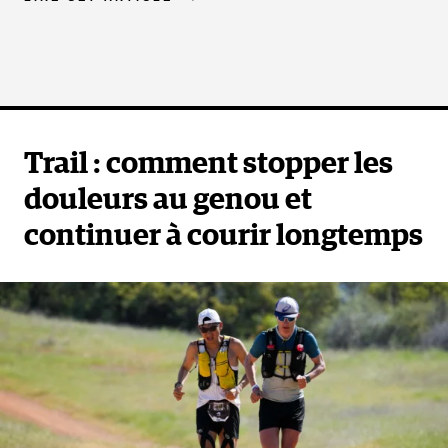
mais cette année, elle n’ira pas challenger sa
compatriote Katie Schide, favorite de l’épreuve.
Anne-Lise Rousset
:2e à la Diagonale derrière
Courtney Dauwalter l’année dernière, elle se réserve
Trail : comment stopper les
pour d’autres courses cette saison... dommage !
douleurs au genou et
continuer à courir longtemps
Julien Chorier
: double vainqueur de la Diagonale,
le Savoyard a également abandonné deux fois à La
Réunion. En 2022, son objectif était de « mettre un
point final à cette belle histoire avec le Grand Raid
», mais cette année on l'y verra pas.