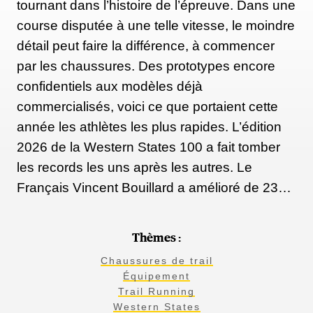
pas encore confirmé sa présence. Reste qu’après son
tournant dans l’histoire de l’épreuve. Dans une
duel avec Kilian Jornet lors de l’UTMB 2022, le
course disputée à une telle vitesse, le moindre
voir courir face à un François D’Haene pourrait être
détail peut faire la différence, à commencer
très intéressant.
par les chaussures. Des prototypes encore
confidentiels aux modèles déjà
commercialisés, voici ce que portaient cette
Et… Ludovic Pommeret
?
année les athlètes les plus rapides. L’édition
Tenant du titre en 2021 et gagnant de la TDS en
2026 de la Western States 100 a fait tomber
2022, il sera bien au départ ce 19 octobre, mais c’est
les records les uns après les autres. Le
accompagné de sa femme Céline, qu’il va courir. Il
Français Vincent Bouillard a amélioré de 23…
va donc la jouer plus tranquille.
Thèmes :
Les grands absents
Chaussures de trail
Équipement
Trail Running
Ex vainqueurs de la Diagonale ou athlètes qui ont
Western States