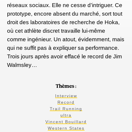
réseaux sociaux. Elle ne cesse d’intriguer. Ce
Les favoris : 30 élites hommes,
prototype, encore absent du marché, sort tout
droit des laboratoires de recherche de Hoka,
dont 8 locaux
où cet athlète discret travaille lui-même
comme ingénieur. Un atout, évidemment, mais
Le retour de François D’Haene
qui ne suffit pas à expliquer sa performance.
L'annonce hier matin de la participation de François
Trois jours après avoir effacé le record de Jim
D’Haene a changé la donne. Avec la Diagonale,
Walmsley…
course qu’il connait comme sa poche pour l’avoir
remportée quatre fois (2013, 2014, 2016, 2018 ), le
Thèmes :
Français signe son grand retour sur les sentiers cette
Interview
année. Il va donc être suivi de très près. Pour ses
Record
challengers, et ils sont nombreux, le défi s’annonce
Trail Running
passionnant.
ultra
Vincent Bouillard
Western States