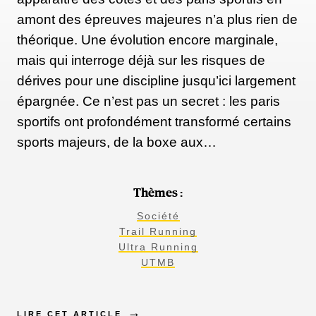
s’est concentré sur le 100k du Nice Côte d'Azur by
amont des épreuves majeures n’a plus rien de
UTMB. De quoi décrocher un Golden Ticket pour
théorique. Une évolution encore marginale,
la Western 100 en 2024. Dommage, on aurait bien
mais qui interroge déjà sur les risques de
aimé le voir sur les sentiers de La Réunion... face à
dérives pour une discipline jusqu’ici largement
François D'Haene
épargnée. Ce n’est pas un secret : les paris
sportifs ont profondément transformé certains
sports majeurs, de la boxe aux…
Courtney Dauwalter
: en 2022, c’était elle la reine
de la Diagonale. Avec sa victoire à l’UTMB, elle a
bouclé sa trilogie. Objectif rempli donc, et on ne la
Thèmes :
reverra pas tout de suite sur l’île.
Société
Trail Running
Ultra Running
Sabrina Stanley
: gagnante de la Diagonale en
UTMB
2019, elle s’est illustrée aussi en devenant la
première Américaine à s’imposer à La Réunion,
LIRE CET ARTICLE