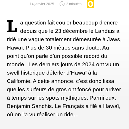
14 janvier 2025
2 minutes
poser l'acheteur.
L
a question fait couler beaucoup d’encre
La communauté du surf et de la neige est de
depuis que le 23 décembre le Landais a
plus en plus sensibilisée aux
ridé une vague totalement démesurée à Jaws,
problématiques environnementales. Quelle
Hawaï. Plus de 30 mètres sans doute. Au
est votre approche ?
point qu’on parle d’un possible record du
Nous saisissons toutes les occasions possibles pour
monde. Les derniers jours de 2024 ont vu un
pousser les membres de la communauté à donner
swell historique déferler d’Hawaï à la
une seconde vie à leur matériel. On leur donne aussi
Californie. A cette annonce, c’est donc fissa
des informations sur leurs achats : ils ont accès à
que les surfeurs de gros ont foncé pour arriver
l'origine géographique de la planche. On les
à temps sur les spots mythiques. Parmi eux,
encourage à privilégier des circuits courts en
Benjamin Sanchis. Le Français a filé à Hawaï,
choisissant des shapers locaux plutôt que des
où on l’a vu réaliser un ride…
planches qui viennent d'Asie.