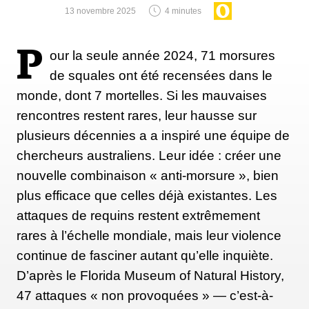
l'acheteur et le vendeur. Et nous touchons une
13 novembre 2025
4 minutes
commission sur les ventes, entre 10 et 20 %, selon
qu'il s'agit de neuf ou d'occasion. Le système permet
P
our la seule année 2024, 71 morsures
aux shops de vendre toute l'année à leurs clients
de squales ont été recensées dans le
saisonniers et d'en toucher de nouveaux.
monde, dont 7 mortelles. Si les mauvaises
rencontres restent rares, leur hausse sur
plusieurs décennies a a inspiré une équipe de
Avez-vous déjà constaté des retombées
pour les magasins indépendants ?
chercheurs australiens. Leur idée : créer une
nouvelle combinaison « anti-morsure », bien
On fait vraiment tout pour éviter qu'ils n'aillent sur
plus efficace que celles déjà existantes. Les
Amazon demain, parce qu'on le sait, ça finit par tuer
attaques de requins restent extrêmement
les petits commerces. Ce genre de plateforme
rares à l’échelle mondiale, mais leur violence
communautaire peut aider à faire la différence. Un
continue de fasciner autant qu’elle inquiète.
magasin de surf, qui était fermé cet hiver, a donné
D’après le Florida Museum of Natural History,
ses clés au pharmacien d'à côté pour qu'il permette la
47 attaques « non provoquées » — c’est-à-
récupération des planches, parce que même si le mec