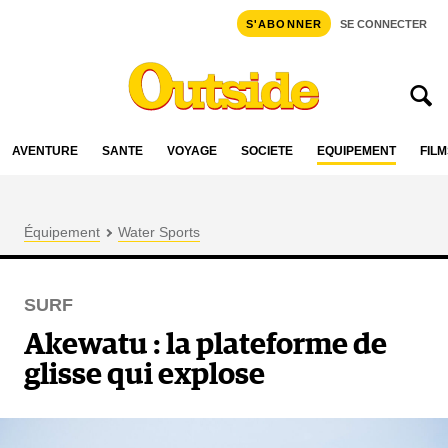
S'ABONNER
SE CONNECTER
AVENTURE
SANTÉ
VOYAGE
SOCIÉTÉ
ÉQUIPEMENT
FILM
Équipement
Water Sports
SURF
Akewatu : la plateforme de
glisse qui explose