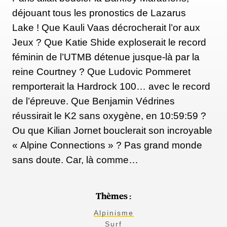
déjouant tous les pronostics de Lazarus
avait pensé à décliner d'autres sports, mais ça
Lake ! Que Kauli Vaas décrocherait l’or aux
demande des développements complexes sur le site,
Jeux ? Que Katie Shide exploserait le record
sans compter le problème de la certification. On a
féminin de l’UTMB détenue jusque-là par la
donc décidé de rester concentrés sur le surf et la
reine Courtney ? Que Ludovic Pommeret
neige et de passer à l'international. On a intégré
remporterait la Hardrock 100… avec le record
l'Angleterre en fin d'année dernière et on va essayer
de l’épreuve. Que Benjamin Védrines
de lancer de nouveaux pays en fin d'année : on vise
réussirait le K2 sans oxygène, en 10:59:59 ?
l'Espagne et le Portugal pour l'instant. On regarde
Ou que Kilian Jornet bouclerait son incroyable
aussi ce que l'on pourrait faire du côté de l'Australie,
« Alpine Connections » ? Pas grand monde
pour un peu plus tard...
sans doute. Car, là comme…
A quand Akewatu réseau social ?
Thèmes :
C'est vrai que l'on a envie d'aller vers ce que l'on
Alpinisme
appelle un "social commerce", d'aller plus loin que
Surf