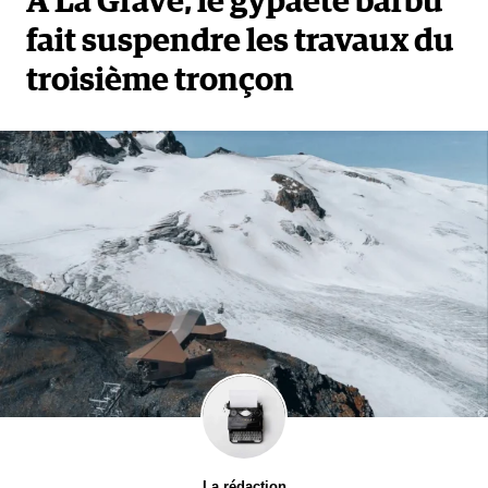
À La Grave, le gypaète barbu
fait suspendre les travaux du
9. Est-ce obligatoire pour les
troisième tronçon
compétitions de ski ?
Pour les compétitions, les pistes doivent répondre à
un standard pour des questions d’équité et de
sécurité répertoriés par les cahiers des charges. Cela
nécessite de la neige transformée. Dans le cadre du
Grand Bornand, ce cahier impose d’avoir trois types
de levier pour s’adapter aux conditions climatiques,
être un site historiquement et naturellement enneigé,
mettre en place en système de neige artificielle qui
soit suffisant et le stockage de neige. Des requis tout
sauf écologiques aujourd'hui.
La rédaction