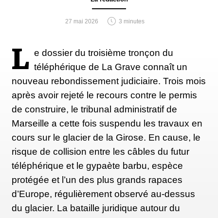
10. Quelle surface peut-on
27 mai 2026
3 minutes
couvrir via ce procédé ?
L
e dossier du troisième tronçon du
En France, les retenues déjà existantes ne
téléphérique de La Grave connaît un
permettraient pas par exemple de couvrir toute une
nouveau rebondissement judiciaire. Trois mois
station. Elles sont plutôt destinées à quelques
après avoir rejeté le recours contre le permis
kilomètres de piste, et sont donc plus adaptées dans
de construire, le tribunal administratif de
le cadre d’une compétition ou l’ouverture
Marseille a cette fois suspendu les travaux en
prématurée d’une piste. A titre d’exemple, la réserve
cours sur le glacier de la Girose. En cause, le
de 16 000 m3 de la station de Bessans permet de
risque de collision entre les câbles du futur
couvrir 3,5 km de piste seulement.
téléphérique et le gypaète barbu, espèce
protégée et l’un des plus grands rapaces
d’Europe, régulièrement observé au-dessus
11. Est-ce que le snowfarming
du glacier. La bataille juridique autour du
est voué à se développer ?