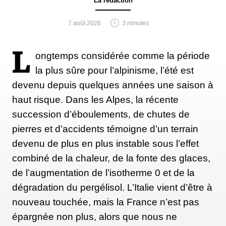
La rédaction
4. Quel est l’impact
7 août 2026
3 minutes
environnemental du
snowfarming
sur ce site ?
L
ongtemps considérée comme la période
la plus sûre pour l’alpinisme, l’été est
L’impact du transport motorisé estimé par
devenu depuis quelques années une saison à
l’International Biathlon Union (IBU) est de 38t de
haut risque. Dans les Alpes, la récente
CO2, sur un total de 4500t de CO2 émis par
succession d’éboulements, de chutes de
l’évènement (chiffres issus de l’édition de 2021),
pierres et d’accidents témoigne d’un terrain
document demandé à l’organisation mais que nous
devenu de plus en plus instable sous l’effet
n’avons pas pu obtenir. « Ce qui correspond à 3
combiné de la chaleur, de la fonte des glaces,
jours de déneigement » selon les organisateurs. Pour
de l’augmentation de l’isotherme 0 et de la
contrebalancer autant que possible, cet impact, ils
dégradation du pergélisol. L’Italie vient d’être à
estiment que le principal levier d’action est sur le
nouveau touchée, mais la France n’est pas
transport des spectateurs et des athlètes, qui
épargnée non plus, alors que nous ne
représente la plus grande part des émissions de