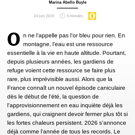
soutiennent ses défenseurs, un
Marina Abello Buyle
procédé écologique pour
24 juin 2026
6 minutes
pallier au manque de neige ?
O
n ne l’appelle pas l’or bleu pour rien. En
Cette pratique est parfois considérée comme une
montagne, l’eau est une ressource
alternative souhaitable, ou « propre » grâce à des
essentielle à la vie en haute altitude. Pourtant,
dépenses énergétiques « peu élevées » et un impact
depuis plusieurs années, les gardiens de
« très faible » sur le cycle de l’eau, comme
refuge voient cette ressource se faire plus
l’expliquait Samuel Morin, chercheur à Météo
rare, plus imprévisible aussi. Alors que la
France et directeur du Centre d'études de la neige à
France connaît un nouvel épisode caniculaire
l’AFP
. En théorie, il suffit en effet de laisser la neige
dès le début de l’été, la question de
sous sa couche protectrice et ne pas intervenir.
l’approvisionnement en eau inquiète déjà les
Enfin, en théorie seulement. Le domaine des Saisies
gardiens, qui craignent devoir fermer plus tôt si
admet
en effet avoir dû arroser la couche de pellets
les fortes chaleurs persistent. 2026 s’annonce
en été pour limiter la fonte et avoir enregistré 20% à
déjà comme l’année de tous les records. Le
40% de perte de volume. La neige a ensuite été