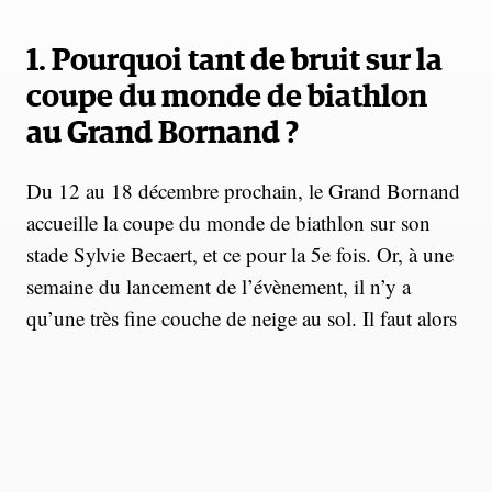
1. Pourquoi tant de bruit sur la
coupe du monde de biathlon
au Grand Bornand ?
Du 12 au 18 décembre prochain, le Grand Bornand
accueille la coupe du monde de biathlon sur son
stade Sylvie Becaert, et ce pour la 5e fois. Or, à une
semaine du lancement de l’évènement, il n’y a
qu’une très fine couche de neige au sol. Il faut alors
chercher plus haut. La moitié de la neige qui sera
utilisée pour le stade est acheminée depuis le
Chinaillon à 1400 m d’altitude grâce à des camions
bennes, fonctionnant au diesel, pratique que des
associations de préservation de l’environnement ont