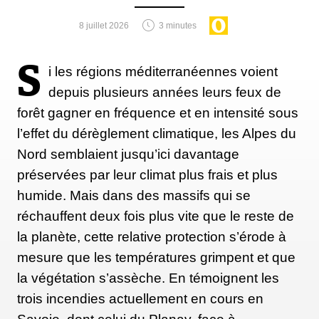
Mais quid des coûts pour une station et,
8 juillet 2026
3 minutes
potentiellement le contribuable ? "À l’heure actuelle,
il est difficile de se faire une idée précise des coûts
S
i les régions méditerranéennes voient
réels, car les opérateurs n’incluent pas tous les
depuis plusieurs années leurs feux de
mêmes données dans leur prix de revient.", précise
forêt gagner en fréquence et en intensité sous
le média. " Au centre national de ski nordique de
l’effet du dérèglement climatique, les Alpes du
Prémanon, par exemple, le directeur-adjoint Nicolas
Nord semblaient jusqu’ici davantage
Michaud estime qu’un mètre cube de neige de
préservées par leur climat plus frais et plus
réserve lui revient à « entre 2 et 3 euros ». Mais à
humide. Mais dans des massifs qui se
Davos, en Suisse, en 2016, les responsables ont
réchauffent deux fois plus vite que le reste de
mesuré que le prix de revient de leurs quelque 15
la planète, cette relative protection s’érode à
000 m3 de neige produits, stockés puis étalés sur
mesure que les températures grimpent et que
une piste de 4 km se situait entre 8 et 10 euros le
la végétation s’assèche. En témoignent les
mètre cube. Et encore, sans intégrer certaines
trois incendies actuellement en cours en
dépenses structurelles amorties par ailleurs. La