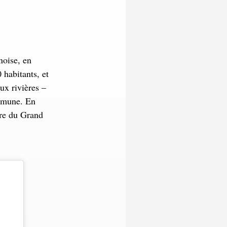
noise, en
 habitants, et
ux rivières –
ommune. En
ire du Grand