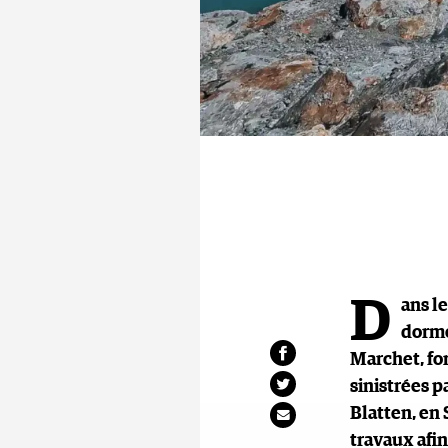
D
ans le
dorme
Marchet, for
sinistrées p
Blatten, en 
travaux afin 