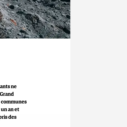
tants ne
 Grand
des communes
 un an et
pris des