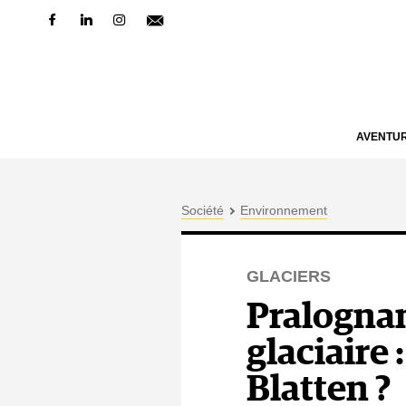
AVENTU
Société
Environnement
GLACIERS
Pralognan
glaciaire
Blatten ?