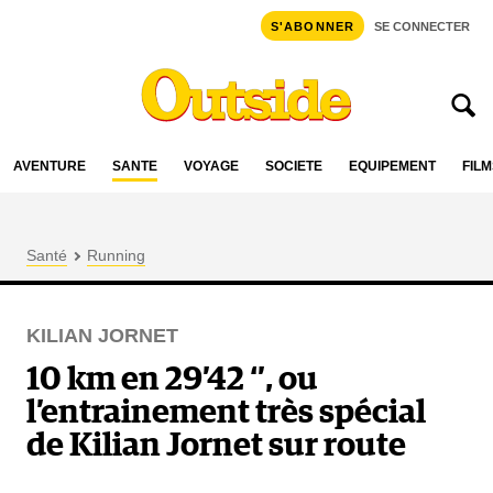
S'ABONNER
SE CONNECTER
AVENTURE
SANTÉ
VOYAGE
SOCIÉTÉ
ÉQUIPEMENT
FILM
Santé
Running
KILIAN JORNET
10 km en 29’42 ‘’, ou
l’entrainement très spécial
de Kilian Jornet sur route